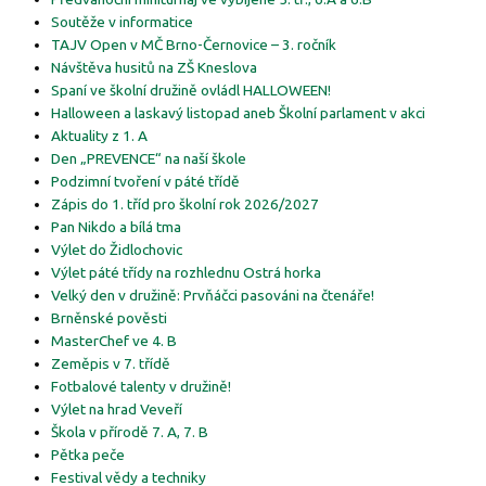
Soutěže v informatice
TAJV Open v MČ Brno-Černovice – 3. ročník
Návštěva husitů na ZŠ Kneslova
Spaní ve školní družině ovládl HALLOWEEN!
Halloween a laskavý listopad aneb Školní parlament v akci
Aktuality z 1. A
Den „PREVENCE“ na naší škole
Podzimní tvoření v páté třídě
Zápis do 1. tříd pro školní rok 2026/2027
Pan Nikdo a bílá tma
Výlet do Židlochovic
Výlet páté třídy na rozhlednu Ostrá horka
Velký den v družině: Prvňáčci pasováni na čtenáře!
Brněnské pověsti
MasterChef ve 4. B
Zeměpis v 7. třídě
Fotbalové talenty v družině!
Výlet na hrad Veveří
Škola v přírodě 7. A, 7. B
Pětka peče
Festival vědy a techniky