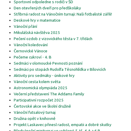
Sportovní odpoledne s rodiči v ŠD
Den otevřených dveří pro předškoláky
Stříbrná radost na Vánočním turnaji: Naši fotbalisté zářili!
Deskové hry v matematice
Vánoční přání
Mikulášská návštěva 2025
Pečení ozdob z vizovického těsta v 7. třídách
Vánoční koledování
Černovické Vánoce
Pečeme cukroví - 4. B
Sedmáci v olomoucké Pevnosti poznání
Sedmáci po stopách Rudolfa Těsnohlídka v Bílovicích
Aktivity pro sedmáky - únikové hry
Vánoční cesta kolem světa
Astronomická olympiáda 2025
Večerní představení The Addams Family
Participativní rozpočet 2025
Čertovské akce ve školní družině
Vánoční futsalový turnaj
Družina opět v knihovně
Projekt Laskavec přinesl radost, empatii a dobré skutky
Předvánoční miniturnaj ve vybíjené 5. tř., 6.A a 6.B