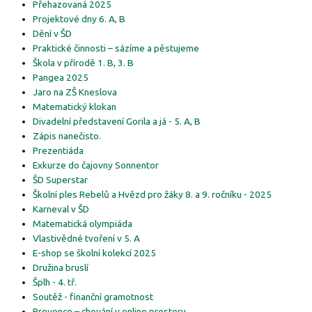
Přehazovaná 2025
Projektové dny 6. A, B
Dění v ŠD
Praktické činnosti – sázíme a pěstujeme
Škola v přírodě 1. B, 3. B
Pangea 2025
Jaro na ZŠ Kneslova
Matematický klokan
Divadelní představení Gorila a já - 5. A, B
Zápis nanečisto.
Prezentiáda
Exkurze do čajovny Sonnentor
ŠD Superstar
Školní ples Rebelů a Hvězd pro žáky 8. a 9. ročníku - 2025
Karneval v ŠD
Matematická olympiáda
Vlastivědné tvoření v 5. A
E-shop se školní kolekcí 2025
Družina bruslí
Šplh - 4. tř.
Soutěž - finanční gramotnost
Prevence – chování v online prostoru