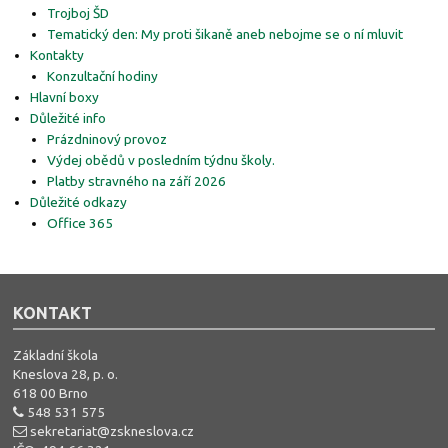
Trojboj ŠD
Tematický den: My proti šikaně aneb nebojme se o ní mluvit
Kontakty
Konzultační hodiny
Hlavní boxy
Důležité info
Prázdninový provoz
Výdej obědů v posledním týdnu školy.
Platby stravného na září 2026
Důležité odkazy
Office 365
KONTAKT
Základní škola
Kneslova 28, p. o.
618 00 Brno
548 531 575
sekretariat@zskneslova.cz