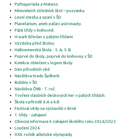
Pythagoriáda a Mateso
Miniveletrh středních škol – pozvánka
Lesní stezka a spaní v ŠD
Planetárium, aneb páťáci astronauty.
Páté třídy v knihovně.
H-park Břeclav s pátými třídami
Výzdoba před školou
Halloweenská škola - 5. A, 5. B
Poprvé do školy, poprvé do knihovny s ŠD
Kolekce oblečení s logem školy
Den přírodních věd
Návštěva hradu Špilberk
Bubliny v ŠD
Návštěva ČNB - 7. roč.
Tvoření vlastních deskových her v pátých třídách.
Škola v přírodě 6.A a 6.B
Festival vědy na výstavišti v Brně
1. třídy - zahájení
Obecná informace k zahájení školního roku 2024/2025
Loučení 2024
XXII. ročník atletické olympiády