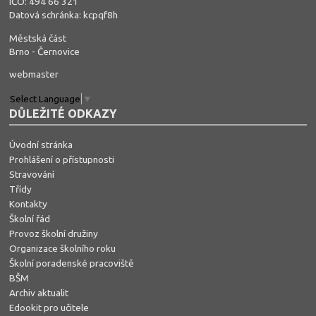
IČO: 494 66 321
Datová schránka: kcpqf8h
Městská část
Brno - Černovice
webmaster
Select Language
▼
DŮLEŽITÉ ODKAZY
Úvodní stránka
Prohlášení o přístupnosti
Stravování
Třídy
Kontakty
Školní řád
Provoz školní družiny
Organizace školního roku
Školní poradenské pracoviště
BŠM
Archiv aktualit
Edookit pro učitele