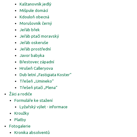
Kaštanovník jedlý
Mišpule domácí
Kdouloň obecná
Morušovník černý
Jeřáb břek
Jeřáb ptačí moravský
Jeřáb oskeruše
Jeřáb prostřední
Javor babyka
Břestovec západní
Hrušeň Calleryova
Dub letní „Fastigiata Koster“
Třešeň „Umineko“
Třešeň ptačí „Plena“
Žáci a rodiče
Formuláře ke stažení
Lyžařský výlet - informace
Kroužky
Platby
Fotogalerie
Kronika absolventů