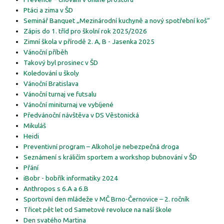
Ptáci a zima v ŠD
Seminář Banquet „Mezinárodní kuchyně a nový spotřební koš“
Zápis do 1. tříd pro školní rok 2025/2026
Zimní škola v přírodě 2. A, B - Jasenka 2025
Vánoční příběh
Takový byl prosinec v ŠD
Koledování u školy
Vánoční Bratislava
Vánoční turnaj ve futsalu
Vánoční miniturnaj ve vybíjené
Předvánoční návštěva v DS Věstonická
Mikuláš
Heidi
Preventivní program – Alkohol je nebezpečná droga
Seznámení s králičím sportem a workshop bubnování v ŠD
Přání
iBobr - bobřík informatiky 2024
Anthropos s 6.A a 6.B
Sportovní den mládeže v MČ Brno-Černovice – 2. ročník
Třicet pět let od Sametové revoluce na naší škole
Den svatého Martina