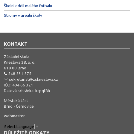
Školní oddíl malého fotbalu
Stromy v areálu školy
KONTAKT
Základní škola
Kneslova 28, p. o.
618 00 Brno
548 531 575
sekretariat@zskneslova.cz
IČO: 494 66 321
Datová schránka: kcpqf8h
Městská část
Brno - Černovice
webmaster
Select Language
▼
DŮLEŽITÉ ODKAZY