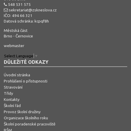
548 531 575
sekretariat@zskneslova.cz
IČO: 494 66 321
Datová schránka: kcpqf8h
Městská část
Brno - Černovice
webmaster
Select Language
▼
DŮLEŽITÉ ODKAZY
Úvodní stránka
Prohlášení o přístupnosti
Stravování
Třídy
Kontakty
Školní řád
Provoz školní družiny
Organizace školního roku
Školní poradenské pracoviště
BŠM