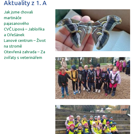
Aktuality z 1. A
Jak jsme chovali
martináče
pajasanového
CVČ Lipová – Jabloňka
a Ořešánek
Lanové centrum – Život
na stromě
Otevřená zahrada – Za
zvířaty s veterinářem