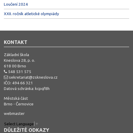
Loučení 2024
XXII. ročník atletické olympiády
KONTAKT
Základní škola
Kneslova 28, p. o.
618 00 Brno
548 531 575
sekretariat@zskneslova.cz
IČO: 494 66 321
Datová schránka: kcpqf8h
Městská část
Brno - Černovice
webmaster
Select Language
▼
DŮLEŽITÉ ODKAZY