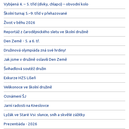
Vybíjená 4. – 5. tříd (dívky, chlapci) – obvodní kolo
Školní turnaj 5.–9. tříd v přehazované
Život v běhu 2026
Reportáž z čarodějnického sletu ve školní družině
Den Země - 5. a 6. tř.
Družinová olympiáda zná své hrdiny!
Jak jsme v družině oslavili Den Země
Švihadlová soutěž družin
Exkurze HZS Líšeň
Velikonoce ve školní družině
Oznámení ŠJ
Jarní radosti na Kneslovce
Lyžák ve Staré Vsi: slunce, sníh a skvělé zážitky
Prezentiáda - 2026