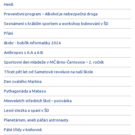
Heidi
Preventivní program – Alkohol je nebezpečná droga
Seznámení s králičím sportem a workshop bubnování v ŠD
Přání
iBobr - bobřík informatiky 2024
Anthropos s 6.A a 6.B
Sportovní den mládeže v MČ Brno-Černovice – 2. ročník
Třicet pět let od Sametové revoluce na naší škole
Den svatého Martina
Pythagoriáda a Mateso
Miniveletrh středních škol – pozvánka
Lesní stezka a spaní v ŠD
Planetárium, aneb páťáci astronauty.
Páté třídy v knihovně.