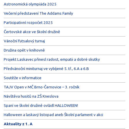
Astronomická olympiáda 2025
Večerní představení The Addams Family
Participativní rozpočet 2025
Čertovské akce ve školní družině
Vánoční futsalový turnaj
Družina opět v knihovně
Projekt Laskavec přinesl radost, empatii a dobré skutky
Předvánoční miniturnaj ve vybíjené 5. tř., 6.A a 6.B
Soutěže v informatice
TAJV Open v MČ Brno-Černovice – 3. ročník
Návštěva husitů na ZŠ Kneslova
Spaní ve školní družině ovládl HALLOWEEN!
Halloween a laskavý listopad aneb Školní parlament v akci
Aktuality z 1. A