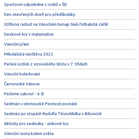
Sportovní odpoledne s rodiči v ŠD
Den otevřených dveří pro předškoláky
Stříbrná radost na Vánočním turnaji: Naši fotbalisté zářili!
Deskové hry v matematice
Vánoční přání
Mikulášská návštěva 2025
Pečení ozdob z vizovického těsta v 7. třídách
Vánoční koledování
Černovické Vánoce
Pečeme cukroví - 4. B
Sedmáci v olomoucké Pevnosti poznání
Sedmáci po stopách Rudolfa Těsnohlídka v Bílovicích
Aktivity pro sedmáky - únikové hry
Vánoční cesta kolem světa