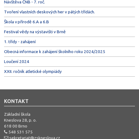
Návštěva ČNB - 7. roč.
Tvoření vlastních deskových her v pátých třídách.
Škola v přírodě 6.A a 6.B
Festival vědy na výstavišti v Brně
1. třídy - zahájení
Obecná informace k zahájení školního roku 2024/2025
Loučení 2024
XXII. ročník atletické olympiády
KONTAKT
Základní škola
Kneslova 28, p. o.
618 00 Brno
548 531 575
sekretariat@zskneslova.cz