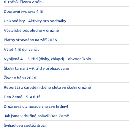
6. ročník Života v běhu
Dopravní výchova 4. B
Únikové hry - Aktivity pro sedmáky
Včelařské odpoledne v družině
Platby stravného na září 2026
Výlet 4. B do Ivančic
Vybíjená 4. – 5. tříd (dívky, chlapci) – obvodní kolo
Školní turnaj 5.–9. tříd v přehazované
Život v běhu 2026
Reportáž z čarodějnického sletu ve školní družině
Den Země - 5. a 6. tř.
Družinová olympiáda zná své hrdiny!
Jak jsme v družině oslavili Den Země
Švihadlová soutěž družin