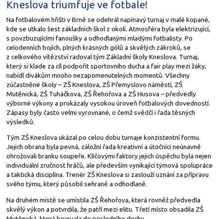
Kneslova triumfuje ve fotbale!
Na fotbalovém hřišti v Brně se odehrál napínavý turnaj v malé kopané,
kde se utkalo šest základních škol z okolí. Atmosféra byla elektrizující,
s povzbuzujícími fanoušky a odhodlanými mladými fotbalisty. Po
celodenních bojích, plných krásných gólů a skvělých zákroků, se
z celkového vítězství radoval tým Základní školy Kneslova. Turnaj,
který si klade za cíl podpořit sportovního ducha a fair play mezi žáky,
nabídl divákům mnoho nezapomenutelných momentů. Všechny
zúčastněné školy – ZŠ Kneslova, ZŠ Přemyslovo náměstí, ZŠ
Mutěnická, ZŠ Tuháčkova, ZŠ Řehořova a ZŠ Husova – předvedly
výborné výkony a prokázaly vysokou úroveň fotbalových dovedností.
Zápasy byly často velmi vyrovnané, o čemž svědčí i řada těsných
výsledků.
Tým ZŠ Kneslova ukázal po celou dobu turnaje konzistentní formu.
Jejich obrana byla pevná, záložní řada kreativní a útočníci neúnavně
ohrožovali branku soupeře. Klíčovými faktory jejich úspěchu byla nejen
individuální zručnost hráčů, ale především vynikající týmová spolupráce
a taktická disciplína. Trenér ZŠ Kneslova si zaslouží uznání za přípravu
svého týmu, který působil sehraně a odhodlaně.
Na druhém místě se umístila ZŠ Řehořova, která rovněž předvedla
skvělý výkon a potvrdila, že patří mezi elitu. Třetí místo obsadila ZŠ
Mutěnická, která bojovala do posledního dechu.