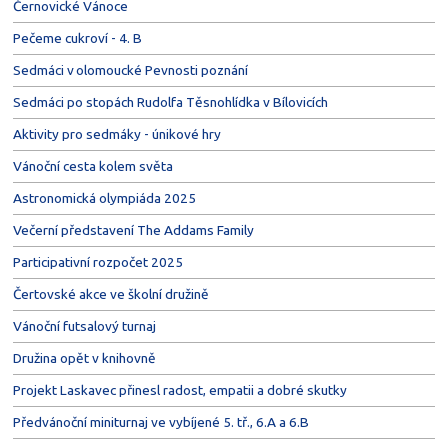
Černovické Vánoce
Pečeme cukroví - 4. B
Sedmáci v olomoucké Pevnosti poznání
Sedmáci po stopách Rudolfa Těsnohlídka v Bílovicích
Aktivity pro sedmáky - únikové hry
Vánoční cesta kolem světa
Astronomická olympiáda 2025
Večerní představení The Addams Family
Participativní rozpočet 2025
Čertovské akce ve školní družině
Vánoční futsalový turnaj
Družina opět v knihovně
Projekt Laskavec přinesl radost, empatii a dobré skutky
Předvánoční miniturnaj ve vybíjené 5. tř., 6.A a 6.B