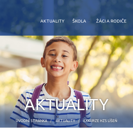
AKTUALITY
ŠKOLA
ŽÁCI A RODIČE
AKTUALITY
ÚVODNÍ STRÁNKA
AKTUALITY
EXKURZE HZS LÍŠEŇ