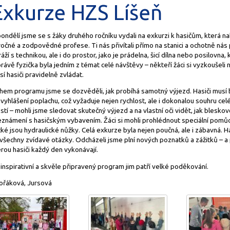
Exkurze HZS Líšeň
ondělí jsme se s žáky druhého ročníku vydali na exkurzi k hasičům, která na
očné a zodpovědné profese. Ti nás přivítali přímo na stanici a ochotně nás
áží s technikou, ale i do prostor, jako je prádelna, šicí dílna nebo posilovna, 
rávě fyzička byla jedním z témat celé návštěvy – někteří žáci si vyzkoušeli ná
í hasiči pravidelně zvládat.
hem programu jsme se dozvěděli, jak probíhá samotný výjezd. Hasiči musí bý
vyhlášení poplachu, což vyžaduje nejen rychlost, ale i dokonalou souhru ce
stí – mohli jsme sledovat skutečný výjezd a na vlastní oči vidět, jak blesko
eznámení s hasičským vybavením. Žáci si mohli prohlédnout speciální pomůcky
ké jsou hydraulické nůžky. Celá exkurze byla nejen poučná, ale i zábavná. H
 všechny zvídavé otázky. Odcházeli jsme plní nových poznatků a zážitků – 
rou hasiči každý den vykonávají.
inspirativní a skvěle připravený program jim patří velké poděkování.
ořáková, Jursová