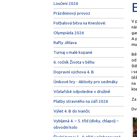
Loučení 2026
Prázdninový provoz
V p
Fotbalová bitva na Kneslové:
nár
gar
Olympiáda 2026
A p
Rafty Jihlava
mus
Turnaj v malé kopané
Bě
od 
6. ročník Života v běhu
ště
i s
Dopravní výchova 4. B
těž
Únikové hry - Aktivity pro sedmáky
na
kte
Včelařské odpoledne v družině
Za 
Platby stravného na září 2026
Dv
Výlet 4. B do Ivančic
Vybíjená 4. – 5. tříd (dívky, chlapci) –
obvodní kolo
Školní turnaj 5.–9. tříd v přehazované