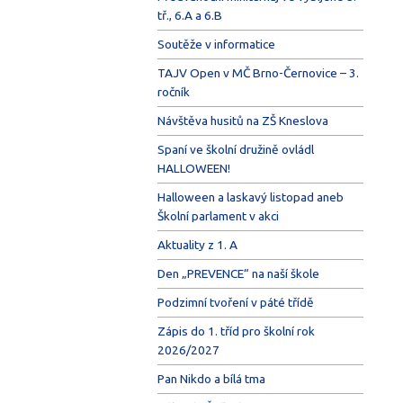
tř., 6.A a 6.B
Soutěže v informatice
TAJV Open v MČ Brno-Černovice – 3.
ročník
Návštěva husitů na ZŠ Kneslova
Spaní ve školní družině ovládl
HALLOWEEN!
Halloween a laskavý listopad aneb
Školní parlament v akci
Aktuality z 1. A
Den „PREVENCE“ na naší škole
Podzimní tvoření v páté třídě
Zápis do 1. tříd pro školní rok
2026/2027
Pan Nikdo a bílá tma