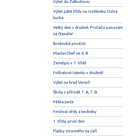
Výlet do Židlochovic
Výlet páté třídy na rozhlednu Ostrá
horka
Velký den v družině: Prvňáčci pasováni
na čtenáře!
Brněnské pověsti
MasterChef ve 4. B
Zeměpis v 7. třídě
Fotbalové talenty v družině!
Výlet na hrad Veveří
Škola v přírodě 7. A, 7. B
Pětka peče
Festival vědy a techniky
1. třída, první den
Platby stravného na září