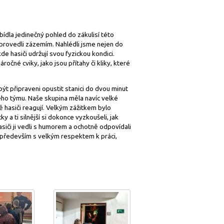
bídla jedinečný pohled do zákulisí této
 provedli zázemím. Nahlédli jsme nejen do
kde hasiči udržují svou fyzickou kondici.
ročné cviky, jako jsou přítahy či kliky, které
t připraveni opustit stanici do dvou minut
lého týmu. Naše skupina měla navíc velké
vě hasiči reagují. Velkým zážitkem bylo
 a ti silnější si dokonce vyzkoušeli, jak
asiči ji vedli s humorem a ochotně odpovídali
a především s velkým respektem k práci,