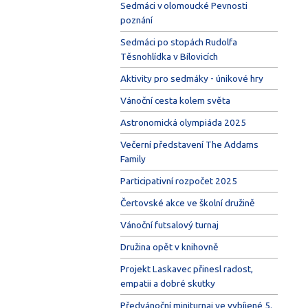
Sedmáci v olomoucké Pevnosti
poznání
Sedmáci po stopách Rudolfa
Těsnohlídka v Bílovicích
Aktivity pro sedmáky - únikové hry
Vánoční cesta kolem světa
Astronomická olympiáda 2025
Večerní představení The Addams
Family
Participativní rozpočet 2025
Čertovské akce ve školní družině
Vánoční futsalový turnaj
Družina opět v knihovně
Projekt Laskavec přinesl radost,
empatii a dobré skutky
Předvánoční miniturnaj ve vybíjené 5.