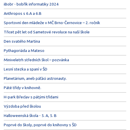
iBobr - bobřík informatiky 2024
Anthropos s 6.A a 6.B
Sportovní den mládeže v MČ Brno-Černovice – 2. ročník
Třicet pět let od Sametové revoluce na naší škole
Den svatého Martina
Pythagoriáda a Mateso
Miniveletrh středních škol – pozvánka
Lesní stezka a spaní v ŠD
Planetárium, aneb páťáci astronauty.
Páté třídy v knihovně.
H-park Břeclav s pátými třídami
Výzdoba před školou
Halloweenská škola - 5. A, 5. B
Poprvé do školy, poprvé do knihovny s ŠD