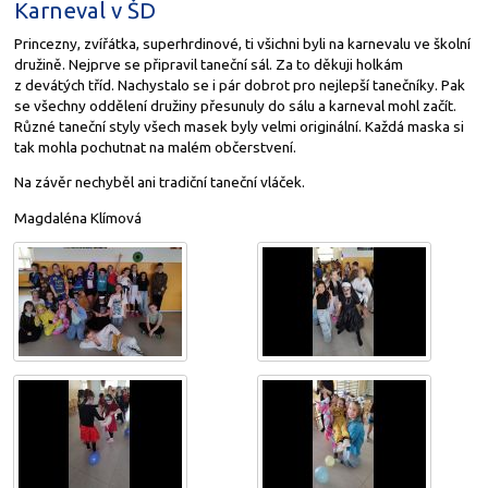
Karneval v ŠD
Princezny, zvířátka, superhrdinové, ti všichni byli na karnevalu ve školní
družině. Nejprve se připravil taneční sál. Za to děkuji holkám
z devátých tříd. Nachystalo se i pár dobrot pro nejlepší tanečníky. Pak
se všechny oddělení družiny přesunuly do sálu a karneval mohl začít.
Různé taneční styly všech masek byly velmi originální. Každá maska si
tak mohla pochutnat na malém občerstvení.
Na závěr nechyběl ani tradiční taneční vláček.
Magdaléna Klímová