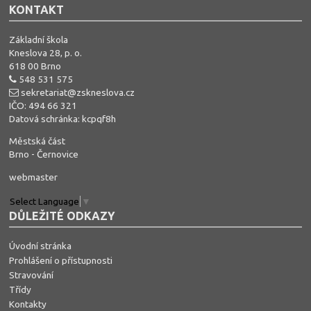
KONTAKT
Základní škola
Kneslova 28, p. o.
618 00 Brno
548 531 575
sekretariat@zskneslova.cz
IČO: 494 66 321
Datová schránka: kcpqf8h
Městská část
Brno - Černovice
webmaster
Select Language
▼
DŮLEŽITÉ ODKAZY
Úvodní stránka
Prohlášení o přístupnosti
Stravování
Třídy
Kontakty