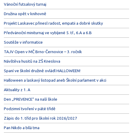
Vánoční futsalový turnaj
Družina opět v knihovně
Projekt Laskavec přinesl radost, empatii a dobré skutky
Předvánoční miniturnaj ve vybíjené 5. tř., 6.A a 6.B
Soutěže v informatice
TAJV Open v MČ Brno-Černovice – 3. ročník
Návštěva husitů na ZŠ Kneslova
Spaní ve školní družině ovládl HALLOWEEN!
Halloween a laskavý listopad aneb Školní parlament v akci
Aktuality z 1. A
Den „PREVENCE“ na naší škole
Podzimní tvoření v páté třídě
Zápis do 1. tříd pro školní rok 2026/2027
Pan Nikdo a bílá tma