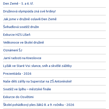
Den Země - 5. a 6. tř.
Družinová olympiáda zná své hrdiny!
Jak jsme v družině oslavili Den Země
Švihadlová soutěž družin
Exkurze HZS Líšeň
Velikonoce ve školní družině
Oznámení ŠJ
Jarní radosti na Kneslovce
Lyžák ve Staré Vsi: slunce, sníh a skvělé zážitky
Prezentiáda - 2026
Naše děti zářily na Superstar na ZŠ Antonínské!
Soutěž ve šplhu – městské finále
Exkurze do Osvětimi
Školní pohádkový ples žáků 8. a 9. ročníku - 2026