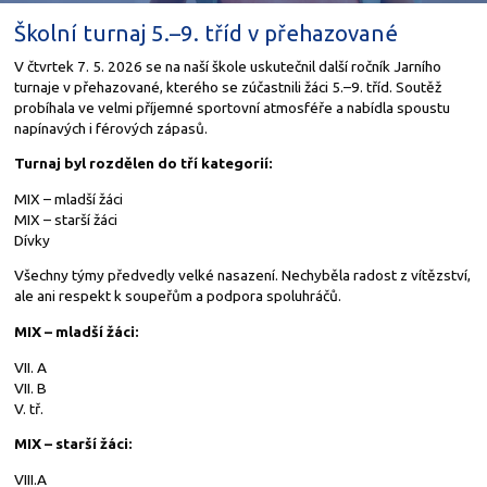
Školní turnaj 5.–9. tříd v přehazované
V čtvrtek 7. 5. 2026 se na naší škole uskutečnil další ročník Jarního
turnaje v přehazované, kterého se zúčastnili žáci 5.–9. tříd. Soutěž
probíhala ve velmi příjemné sportovní atmosféře a nabídla spoustu
napínavých i férových zápasů.
Turnaj byl rozdělen do tří kategorií:
MIX – mladší žáci
MIX – starší žáci
Dívky
Všechny týmy předvedly velké nasazení. Nechyběla radost z vítězství,
ale ani respekt k soupeřům a podpora spoluhráčů.
MIX – mladší žáci:
VII. A
VII. B
V. tř.
MIX – starší žáci:
VIII.A