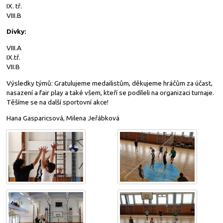
IX. tř.
VIII.B
Dívky:
VIII.A
IX.tř.
VII.B
Výsledky týmů: Gratulujeme medailistům, děkujeme hráčům za účast,
nasazení a fair play a také všem, kteří se podíleli na organizaci turnaje.
Těšíme se na další sportovní akce!
Hana Gasparicsová, Milena Jeřábková