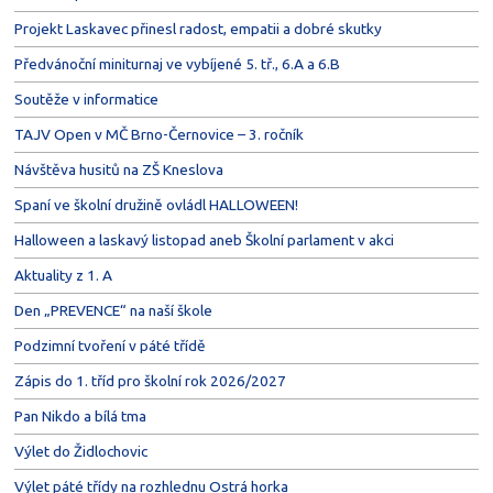
Projekt Laskavec přinesl radost, empatii a dobré skutky
Předvánoční miniturnaj ve vybíjené 5. tř., 6.A a 6.B
Soutěže v informatice
TAJV Open v MČ Brno-Černovice – 3. ročník
Návštěva husitů na ZŠ Kneslova
Spaní ve školní družině ovládl HALLOWEEN!
Halloween a laskavý listopad aneb Školní parlament v akci
Aktuality z 1. A
Den „PREVENCE“ na naší škole
Podzimní tvoření v páté třídě
Zápis do 1. tříd pro školní rok 2026/2027
Pan Nikdo a bílá tma
Výlet do Židlochovic
Výlet páté třídy na rozhlednu Ostrá horka