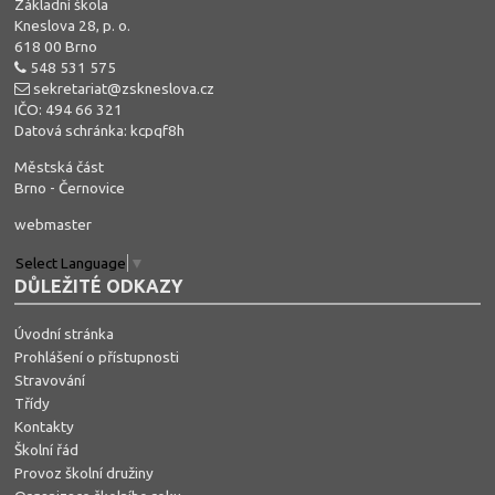
Základní škola
Kneslova 28, p. o.
618 00 Brno
548 531 575
sekretariat@zskneslova.cz
IČO: 494 66 321
Datová schránka: kcpqf8h
Městská část
Brno - Černovice
webmaster
Select Language
▼
DŮLEŽITÉ ODKAZY
Úvodní stránka
Prohlášení o přístupnosti
Stravování
Třídy
Kontakty
Školní řád
Provoz školní družiny