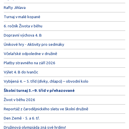
Rafty Jihlava
Turnaj v malé kopané
6. ročník Života v běhu
Dopravní výchova 4. B
Únikové hry - Aktivity pro sedmáky
Včelařské odpoledne v družině
Platby stravného na září 2026
Výlet 4. B do Ivančic
Vybíjená 4. – 5. tříd (dívky, chlapci) – obvodní kolo
Školní turnaj 5.–9. tříd v přehazované
Život v běhu 2026
Reportáž z čarodějnického sletu ve školní družině
Den Země - 5. a 6. tř.
Družinová olympiáda zná své hrdiny!