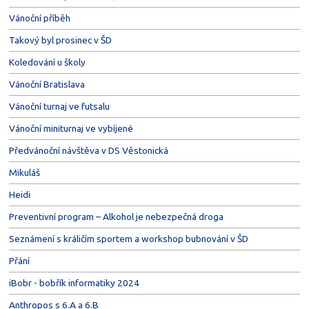
Vánoční příběh
Takový byl prosinec v ŠD
Koledování u školy
Vánoční Bratislava
Vánoční turnaj ve futsalu
Vánoční miniturnaj ve vybíjené
Předvánoční návštěva v DS Věstonická
Mikuláš
Heidi
Preventivní program – Alkohol je nebezpečná droga
Seznámení s králičím sportem a workshop bubnování v ŠD
Přání
iBobr - bobřík informatiky 2024
Anthropos s 6.A a 6.B