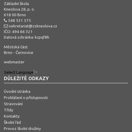
Základní škola
Kneslova 28, p. o.
618 00 Brno
548 531 575
sekretariat@zskneslova.cz
IČO: 494 66 321
Datová schránka: kcpqf8h
Městská část
Brno - Černovice
webmaster
Select Language
▼
DŮLEŽITÉ ODKAZY
Úvodní stránka
Prohlášení o přístupnosti
Stravování
Třídy
Kontakty
Školní řád
Provoz školní družiny