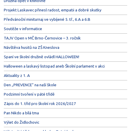
Družina opět v knihovně
Projekt Laskavec přinesl radost, empatii a dobré skutky
Předvánoční miniturnaj ve vybíjené 5. tř., 6.A a 6.B
Soutěže v informatice
TAJV Open v MČ Brno-Černovice – 3. ročník
Návštěva husitů na ZŠ Kneslova
Spaní ve školní družině ovládl HALLOWEEN!
Halloween a laskavý listopad aneb Školní parlament v akci
Aktuality z 1. A
Den „PREVENCE“ na naší škole
Podzimní tvoření v páté třídě
Zápis do 1. tříd pro školní rok 2026/2027
Pan Nikdo a bílá tma
Výlet do Židlochovic