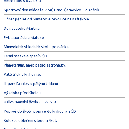
Anthropos s 6.A a 6.B
Sportovní den mládeže v MČ Brno-Černovice – 2. ročník
Třicet pět let od Sametové revoluce na naší škole
Den svatého Martina
Pythagoriáda a Mateso
Miniveletrh středních škol – pozvánka
Lesní stezka a spaní v ŠD
Planetárium, aneb páťáci astronauty.
Páté třídy v knihovně.
H-park Břeclav s pátými třídami
Výzdoba před školou
Halloweenská škola - 5. A, 5. B
Poprvé do školy, poprvé do knihovny s ŠD
Kolekce oblečení s logem školy