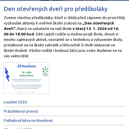
Den otevřených dveří pro předškoláky
Zveme všechny předškoláky, kteří si chtějí před zápisem do první třídy
vyzkoušet aktivity k ověření školní zralosti na
„Den otevřených
dveří“,
který se uskuteční na naší škole
v úterý 13. 1. 2026 od 16.
00 do 18.00 hod.
Děti i jejich rodiče si mohou projít školu, zkusit si
mnoho zajímavých aktivit, seznámit se s technikou a vybavením školy,
protáhnout se na školní zahradě a tělocvičně či chvíli relaxovat ve
školní družině. Všichni rodiče i budoucí žáčci jsou zváni. Budeme se na
vás velmi těšit.
Loučení 2026
Prázdninový provoz
Fotbalová bitva na Kneslové: