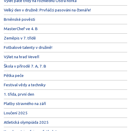
Výlet páté třídy na rozhlednu Ostrá horka
Velký den v družině: Prvňáčci pasováni na čtenáře!
Brněnské pověsti
MasterChef ve 4. B
Zeměpis v 7. třídě
Fotbalové talenty v družině!
Výlet na hrad Veveří
Škola v přírodě 7. A, 7. B
Pětka peče
Festival vědy a techniky
1. třída, první den
Platby stravného na září
Loučení 2025
Atletická olympiáda 2025