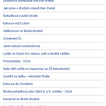
Družinová olympiáda zná své hrdiny!
Jak jsme v družině oslavili Den Země
Švihadlová soutěž družin
Exkurze HZS Líšeň
Velikonoce ve školní družině
Oznámení ŠJ
Jarní radosti na Kneslovce
Lyžák ve Staré Vsi: slunce, sníh a skvělé zážitky
Prezentiáda - 2026
Naše děti zářily na Superstar na ZŠ Antonínské!
Soutěž ve šplhu – městské finále
Exkurze do Osvětimi
Školní pohádkový ples žáků 8. a 9. ročníku - 2026
Karneval ve školní družině