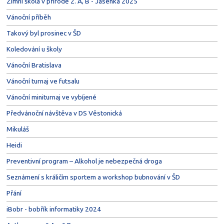
Zimní škola v přírodě 2. A, B - Jasenka 2025
Vánoční příběh
Takový byl prosinec v ŠD
Koledování u školy
Vánoční Bratislava
Vánoční turnaj ve futsalu
Vánoční miniturnaj ve vybíjené
Předvánoční návštěva v DS Věstonická
Mikuláš
Heidi
Preventivní program – Alkohol je nebezpečná droga
Seznámení s králičím sportem a workshop bubnování v ŠD
Přání
iBobr - bobřík informatiky 2024