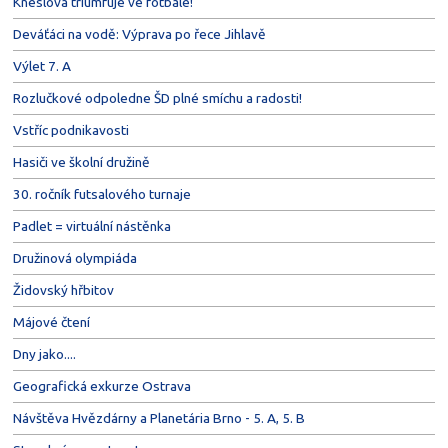
Kneslova triumfuje ve fotbale!
Deváťáci na vodě: Výprava po řece Jihlavě
Výlet 7. A
Rozlučkové odpoledne ŠD plné smíchu a radosti!
Vstříc podnikavosti
Hasiči ve školní družině
30. ročník futsalového turnaje
Padlet = virtuální nástěnka
Družinová olympiáda
Židovský hřbitov
Májové čtení
Dny jako....
Geografická exkurze Ostrava
Návštěva Hvězdárny a Planetária Brno - 5. A, 5. B