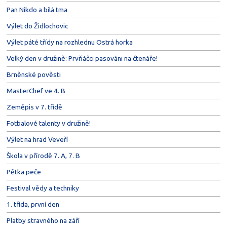
Pan Nikdo a bílá tma
Výlet do Židlochovic
Výlet páté třídy na rozhlednu Ostrá horka
Velký den v družině: Prvňáčci pasováni na čtenáře!
Brněnské pověsti
MasterChef ve 4. B
Zeměpis v 7. třídě
Fotbalové talenty v družině!
Výlet na hrad Veveří
Škola v přírodě 7. A, 7. B
Pětka peče
Festival vědy a techniky
1. třída, první den
Platby stravného na září