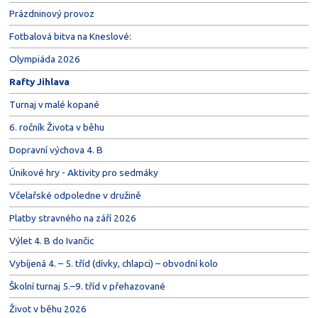
Prázdninový provoz
Fotbalová bitva na Kneslové:
Olympiáda 2026
Rafty Jihlava
Turnaj v malé kopané
6. ročník Života v běhu
Dopravní výchova 4. B
Únikové hry - Aktivity pro sedmáky
Včelařské odpoledne v družině
Platby stravného na září 2026
Výlet 4. B do Ivančic
Vybíjená 4. – 5. tříd (dívky, chlapci) – obvodní kolo
Školní turnaj 5.–9. tříd v přehazované
Život v běhu 2026