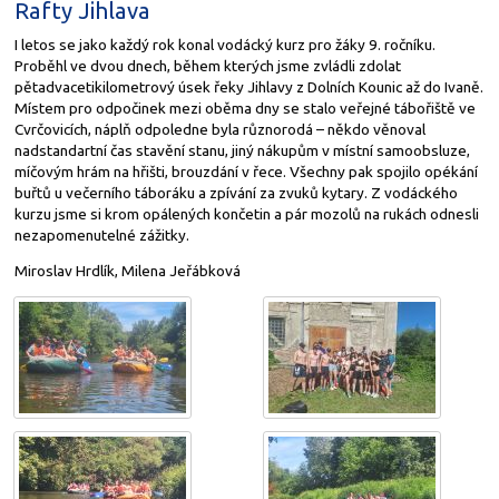
Rafty Jihlava
I letos se jako každý rok konal vodácký kurz pro žáky 9. ročníku.
Proběhl ve dvou dnech, během kterých jsme zvládli zdolat
pětadvacetiki­lometrový úsek řeky Jihlavy z Dolních Kounic až do Ivaně.
Místem pro odpočinek mezi oběma dny se stalo veřejné tábořiště ve
Cvrčovicích, náplň odpoledne byla různorodá – někdo věnoval
nadstandartní čas stavění stanu, jiný nákupům v místní samoobsluze,
míčovým hrám na hřišti, brouzdání v řece. Všechny pak spojilo opékání
buřtů u večerního táboráku a zpívání za zvuků kytary. Z vodáckého
kurzu jsme si krom opálených končetin a pár mozolů na rukách odnesli
nezapomenutelné zážitky.
Miroslav Hrdlík, Milena Jeřábková