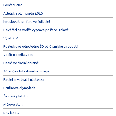
Loučení 2025
Atletická olympiáda 2025
Kneslova triumfuje ve fotbale!
Deváťáci na vodě: Výprava po řece Jihlavě
Výlet 7. A
Rozlučkové odpoledne ŠD plné smíchu a radosti!
Vstříc podnikavosti
Hasiči ve školní družině
30. ročník futsalového turnaje
Padlet = virtuální nástěnka
Družinová olympiáda
Židovský hřbitov
Májové čtení
Dny jako....