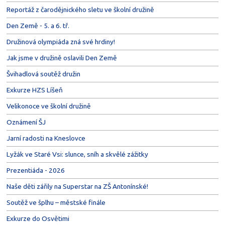
Reportáž z čarodějnického sletu ve školní družině
Den Země - 5. a 6. tř.
Družinová olympiáda zná své hrdiny!
Jak jsme v družině oslavili Den Země
Švihadlová soutěž družin
Exkurze HZS Líšeň
Velikonoce ve školní družině
Oznámení ŠJ
Jarní radosti na Kneslovce
Lyžák ve Staré Vsi: slunce, sníh a skvělé zážitky
Prezentiáda - 2026
Naše děti zářily na Superstar na ZŠ Antonínské!
Soutěž ve šplhu – městské finále
Exkurze do Osvětimi