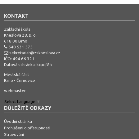
KONTAKT
Základní škola
Kneslova 28, p. o.
618 00 Brno
548 531 575
sekretariat@zskneslova.cz
IČO: 494 66 321
Datová schránka: kcpqf8h
Městská část
Brno - Černovice
webmaster
Select Language
▼
DŮLEŽITÉ ODKAZY
Úvodní stránka
Prohlášení o přístupnosti
Stravování