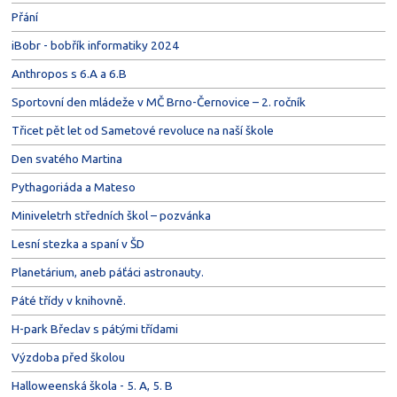
Přání
iBobr - bobřík informatiky 2024
Anthropos s 6.A a 6.B
Sportovní den mládeže v MČ Brno-Černovice – 2. ročník
Třicet pět let od Sametové revoluce na naší škole
Den svatého Martina
Pythagoriáda a Mateso
Miniveletrh středních škol – pozvánka
Lesní stezka a spaní v ŠD
Planetárium, aneb páťáci astronauty.
Páté třídy v knihovně.
H-park Břeclav s pátými třídami
Výzdoba před školou
Halloweenská škola - 5. A, 5. B