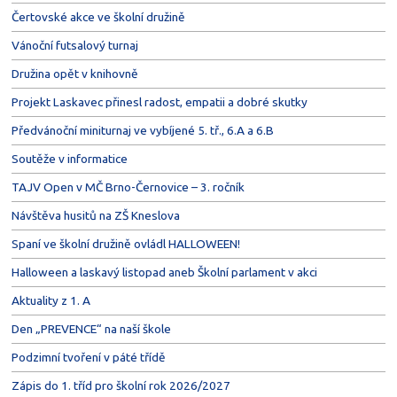
Čertovské akce ve školní družině
Vánoční futsalový turnaj
Družina opět v knihovně
Projekt Laskavec přinesl radost, empatii a dobré skutky
Předvánoční miniturnaj ve vybíjené 5. tř., 6.A a 6.B
Soutěže v informatice
TAJV Open v MČ Brno-Černovice – 3. ročník
Návštěva husitů na ZŠ Kneslova
Spaní ve školní družině ovládl HALLOWEEN!
Halloween a laskavý listopad aneb Školní parlament v akci
Aktuality z 1. A
Den „PREVENCE“ na naší škole
Podzimní tvoření v páté třídě
Zápis do 1. tříd pro školní rok 2026/2027