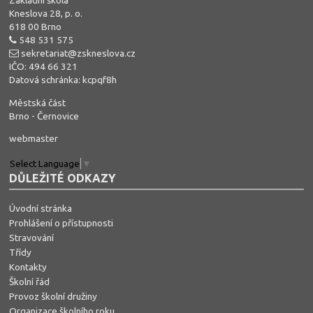
Základní škola
Kneslova 28, p. o.
618 00 Brno
548 531 575
sekretariat@zskneslova.cz
IČO: 494 66 321
Datová schránka: kcpqf8h
Městská část
Brno - Černovice
webmaster
Select Language
▼
DŮLEŽITÉ ODKAZY
Úvodní stránka
Prohlášení o přístupnosti
Stravování
Třídy
Kontakty
Školní řád
Provoz školní družiny
Organizace školního roku