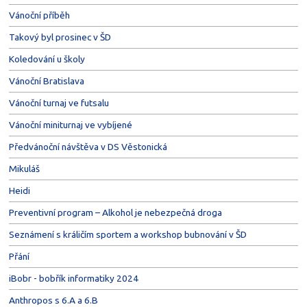
Vánoční příběh
Takový byl prosinec v ŠD
Koledování u školy
Vánoční Bratislava
Vánoční turnaj ve futsalu
Vánoční miniturnaj ve vybíjené
Předvánoční návštěva v DS Věstonická
Mikuláš
Heidi
Preventivní program – Alkohol je nebezpečná droga
Seznámení s králičím sportem a workshop bubnování v ŠD
Přání
iBobr - bobřík informatiky 2024
Anthropos s 6.A a 6.B