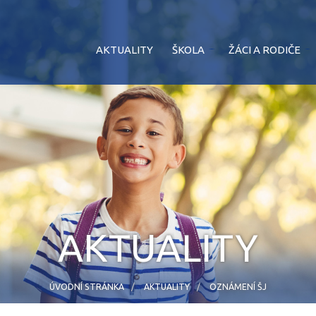
AKTUALITY
ŠKOLA
ŽÁCI A RODIČE
AKTUALITY
ÚVODNÍ STRÁNKA
AKTUALITY
OZNÁMENÍ ŠJ