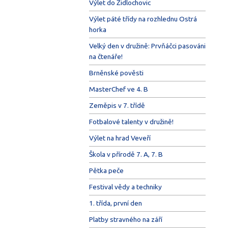
Výlet do Židlochovic
Výlet páté třídy na rozhlednu Ostrá
horka
Velký den v družině: Prvňáčci pasováni
na čtenáře!
Brněnské pověsti
MasterChef ve 4. B
Zeměpis v 7. třídě
Fotbalové talenty v družině!
Výlet na hrad Veveří
Škola v přírodě 7. A, 7. B
Pětka peče
Festival vědy a techniky
1. třída, první den
Platby stravného na září