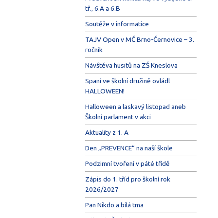
tř., 6.A a 6.B
Soutěže v informatice
TAJV Open v MČ Brno-Černovice – 3.
ročník
Návštěva husitů na ZŠ Kneslova
Spaní ve školní družině ovládl
HALLOWEEN!
Halloween a laskavý listopad aneb
Školní parlament v akci
Aktuality z 1. A
Den „PREVENCE“ na naší škole
Podzimní tvoření v páté třídě
Zápis do 1. tříd pro školní rok
2026/2027
Pan Nikdo a bílá tma