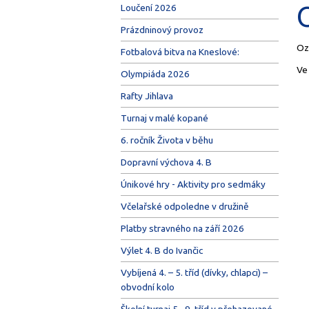
Loučení 2026
Prázdninový provoz
Oz
Fotbalová bitva na Kneslové:
Ve
Olympiáda 2026
Rafty Jihlava
Turnaj v malé kopané
6. ročník Života v běhu
Dopravní výchova 4. B
Únikové hry - Aktivity pro sedmáky
Včelařské odpoledne v družině
Platby stravného na září 2026
Výlet 4. B do Ivančic
Vybíjená 4. – 5. tříd (dívky, chlapci) –
obvodní kolo
Školní turnaj 5.–9. tříd v přehazované