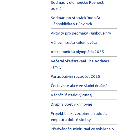
Sedmáci v olomoucké Pevnosti
poznání
Sedmáci po stopách Rudolfa
Těsnohlídka v Bílovicích
Aktivity pro sedmáky - únikové hry
Vánoční cesta kolem světa
Astronomická olympiáda 2025
Večerní představení The Addams
Family
Participativní rozpočet 2025
Čertovské akce ve školní družině
Vánoční futsalový turnaj
Družina opět v knihovně
Projekt Laskavec přinesl radost,
empatii a dobré skutky
Předvánoční miniturnaj ve vybíjené 5.