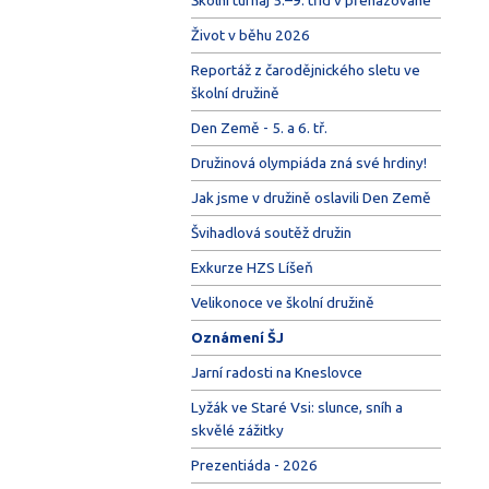
Život v běhu 2026
Reportáž z čarodějnického sletu ve
školní družině
Den Země - 5. a 6. tř.
Družinová olympiáda zná své hrdiny!
Jak jsme v družině oslavili Den Země
Švihadlová soutěž družin
Exkurze HZS Líšeň
Velikonoce ve školní družině
Oznámení ŠJ
Jarní radosti na Kneslovce
Lyžák ve Staré Vsi: slunce, sníh a
skvělé zážitky
Prezentiáda - 2026