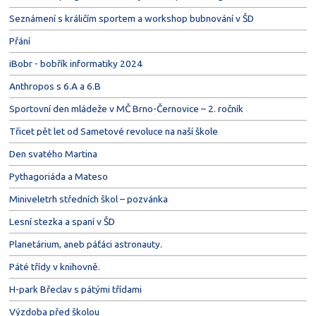
Seznámení s králičím sportem a workshop bubnování v ŠD
Přání
iBobr - bobřík informatiky 2024
Anthropos s 6.A a 6.B
Sportovní den mládeže v MČ Brno-Černovice – 2. ročník
Třicet pět let od Sametové revoluce na naší škole
Den svatého Martina
Pythagoriáda a Mateso
Miniveletrh středních škol – pozvánka
Lesní stezka a spaní v ŠD
Planetárium, aneb páťáci astronauty.
Páté třídy v knihovně.
H-park Břeclav s pátými třídami
Výzdoba před školou