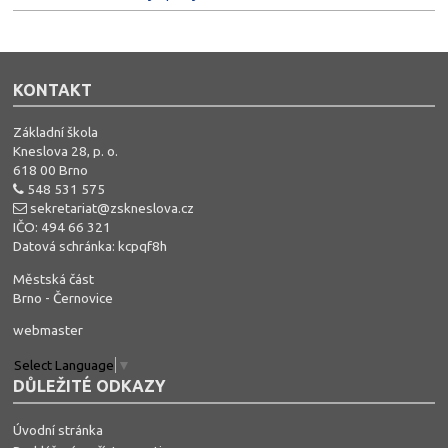
KONTAKT
Základní škola
Kneslova 28, p. o.
618 00 Brno
548 531 575
sekretariat@zskneslova.cz
IČO: 494 66 321
Datová schránka: kcpqf8h
Městská část
Brno - Černovice
webmaster
Select Language
▼
DŮLEŽITÉ ODKAZY
Úvodní stránka