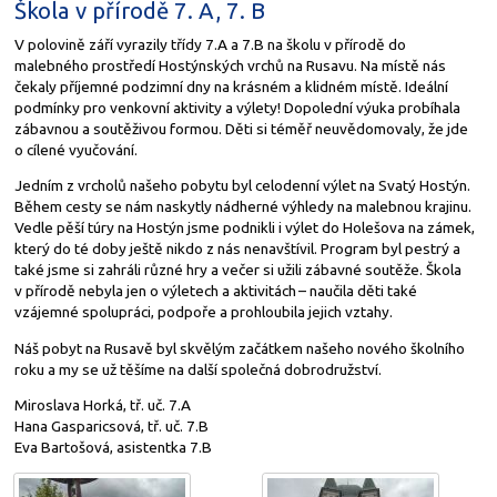
Škola v přírodě 7. A, 7. B
V polovině září vyrazily třídy 7.A a 7.B na školu v přírodě do
malebného prostředí Hostýnských vrchů na Rusavu. Na místě nás
čekaly příjemné podzimní dny na krásném a klidném místě. Ideální
podmínky pro venkovní aktivity a výlety! Dopolední výuka probíhala
zábavnou a soutěživou formou. Děti si téměř neuvědomovaly, že jde
o cílené vyučování.
Jedním z vrcholů našeho pobytu byl celodenní výlet na Svatý Hostýn.
Během cesty se nám naskytly nádherné výhledy na malebnou krajinu.
Vedle pěší túry na Hostýn jsme podnikli i výlet do Holešova na zámek,
který do té doby ještě nikdo z nás nenavštívil. Program byl pestrý a
také jsme si zahráli různé hry a večer si užili zábavné soutěže. Škola
v přírodě nebyla jen o výletech a aktivitách – naučila děti také
vzájemné spolupráci, podpoře a prohloubila jejich vztahy.
Náš pobyt na Rusavě byl skvělým začátkem našeho nového školního
roku a my se už těšíme na další společná dobrodružství.
Miroslava Horká, tř. uč. 7.A
Hana Gasparicsová, tř. uč. 7.B
Eva Bartošová, asistentka 7.B