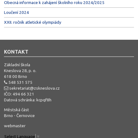
Obecná informace k zahájení školního roku 2024/2025
Loučení 2024
XXII. ročník atletické olympiády
KONTAKT
Základní škola
Kneslova 28, p. o.
618 00 Brno
548 531 575
sekretariat@zskneslova.cz
IČO: 494 66 321
Datová schránka: kcpqf8h
Městská část
Brno - Černovice
webmaster
Select Language
▼