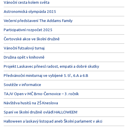
Vánoční cesta kolem světa
Astronomická olympiáda 2025
Večerní představení The Addams Family
Participativní rozpočet 2025
Čertovské akce ve školní družině
Vánoční futsalový turnaj
Družina opět v knihovně
Projekt Laskavec přinesl radost, empatii a dobré skutky
Předvánoční miniturnaj ve vybíjené 5. tř., 6.A a 6.B
Soutěže v informatice
TAJV Open v MČ Brno-Černovice – 3. ročník
Návštěva husitů na ZŠ Kneslova
Spaní ve školní družině ovládl HALLOWEEN!
Halloween a laskavý listopad aneb Školní parlament v akci