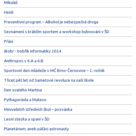
Mikuláš
Heidi
Preventivní program – Alkohol je nebezpečná droga
Seznámení s králičím sportem a workshop bubnování v ŠD
Přání
iBobr - bobřík informatiky 2024
Anthropos s 6.A a 6.B
Sportovní den mládeže v MČ Brno-Černovice – 2. ročník
Třicet pět let od Sametové revoluce na naší škole
Den svatého Martina
Pythagoriáda a Mateso
Miniveletrh středních škol – pozvánka
Lesní stezka a spaní v ŠD
Planetárium, aneb páťáci astronauty.