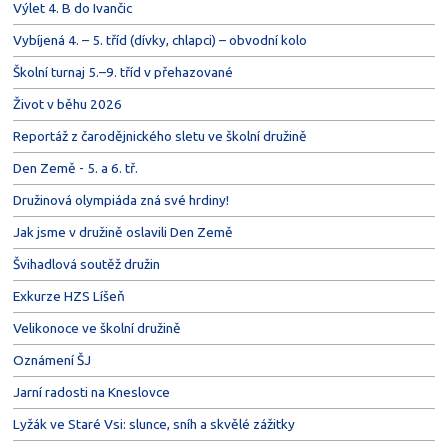
Výlet 4. B do Ivančic
Vybíjená 4. – 5. tříd (dívky, chlapci) – obvodní kolo
Školní turnaj 5.–9. tříd v přehazované
Život v běhu 2026
Reportáž z čarodějnického sletu ve školní družině
Den Země - 5. a 6. tř.
Družinová olympiáda zná své hrdiny!
Jak jsme v družině oslavili Den Země
Švihadlová soutěž družin
Exkurze HZS Líšeň
Velikonoce ve školní družině
Oznámení ŠJ
Jarní radosti na Kneslovce
Lyžák ve Staré Vsi: slunce, sníh a skvělé zážitky