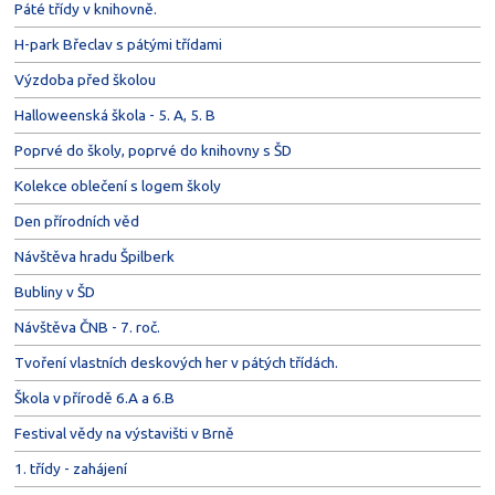
Páté třídy v knihovně.
H-park Břeclav s pátými třídami
Výzdoba před školou
Halloweenská škola - 5. A, 5. B
Poprvé do školy, poprvé do knihovny s ŠD
Kolekce oblečení s logem školy
Den přírodních věd
Návštěva hradu Špilberk
Bubliny v ŠD
Návštěva ČNB - 7. roč.
Tvoření vlastních deskových her v pátých třídách.
Škola v přírodě 6.A a 6.B
Festival vědy na výstavišti v Brně
1. třídy - zahájení