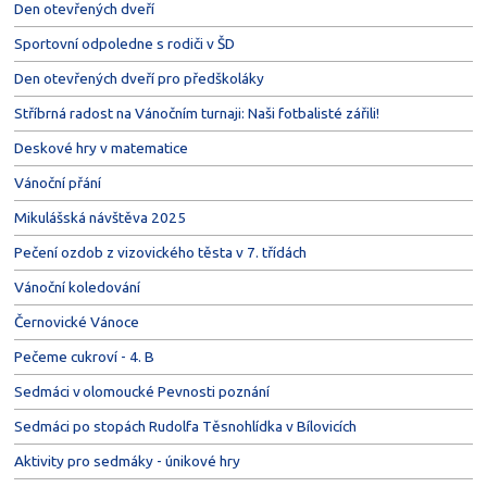
Den otevřených dveří
Sportovní odpoledne s rodiči v ŠD
Den otevřených dveří pro předškoláky
Stříbrná radost na Vánočním turnaji: Naši fotbalisté zářili!
Deskové hry v matematice
Vánoční přání
Mikulášská návštěva 2025
Pečení ozdob z vizovického těsta v 7. třídách
Vánoční koledování
Černovické Vánoce
Pečeme cukroví - 4. B
Sedmáci v olomoucké Pevnosti poznání
Sedmáci po stopách Rudolfa Těsnohlídka v Bílovicích
Aktivity pro sedmáky - únikové hry