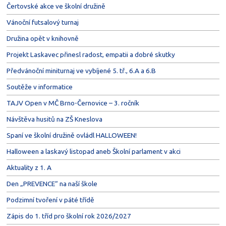
Čertovské akce ve školní družině
Vánoční futsalový turnaj
Družina opět v knihovně
Projekt Laskavec přinesl radost, empatii a dobré skutky
Předvánoční miniturnaj ve vybíjené 5. tř., 6.A a 6.B
Soutěže v informatice
TAJV Open v MČ Brno-Černovice – 3. ročník
Návštěva husitů na ZŠ Kneslova
Spaní ve školní družině ovládl HALLOWEEN!
Halloween a laskavý listopad aneb Školní parlament v akci
Aktuality z 1. A
Den „PREVENCE“ na naší škole
Podzimní tvoření v páté třídě
Zápis do 1. tříd pro školní rok 2026/2027