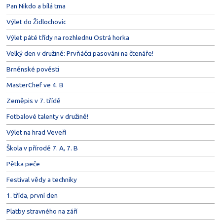
Pan Nikdo a bílá tma
Výlet do Židlochovic
Výlet páté třídy na rozhlednu Ostrá horka
Velký den v družině: Prvňáčci pasováni na čtenáře!
Brněnské pověsti
MasterChef ve 4. B
Zeměpis v 7. třídě
Fotbalové talenty v družině!
Výlet na hrad Veveří
Škola v přírodě 7. A, 7. B
Pětka peče
Festival vědy a techniky
1. třída, první den
Platby stravného na září