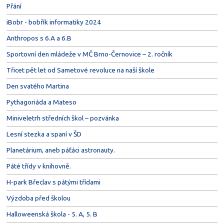
Přání
iBobr - bobřík informatiky 2024
Anthropos s 6.A a 6.B
Sportovní den mládeže v MČ Brno-Černovice – 2. ročník
Třicet pět let od Sametové revoluce na naší škole
Den svatého Martina
Pythagoriáda a Mateso
Miniveletrh středních škol – pozvánka
Lesní stezka a spaní v ŠD
Planetárium, aneb páťáci astronauty.
Páté třídy v knihovně.
H-park Břeclav s pátými třídami
Výzdoba před školou
Halloweenská škola - 5. A, 5. B