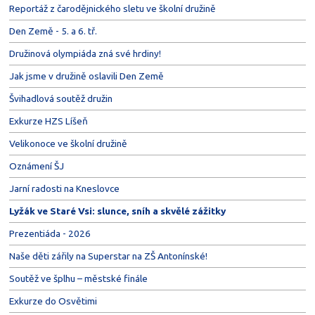
Reportáž z čarodějnického sletu ve školní družině
Den Země - 5. a 6. tř.
Družinová olympiáda zná své hrdiny!
Jak jsme v družině oslavili Den Země
Švihadlová soutěž družin
Exkurze HZS Líšeň
Velikonoce ve školní družině
Oznámení ŠJ
Jarní radosti na Kneslovce
Lyžák ve Staré Vsi: slunce, sníh a skvělé zážitky
Prezentiáda - 2026
Naše děti zářily na Superstar na ZŠ Antonínské!
Soutěž ve šplhu – městské finále
Exkurze do Osvětimi