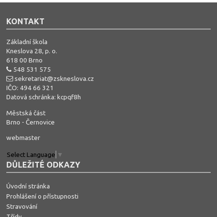
KONTAKT
Základní škola
Kneslova 28, p. o.
618 00 Brno
548 531 575
sekretariat@zskneslova.cz
IČO: 494 66 321
Datová schránka: kcpqf8h
Městská část
Brno - Černovice
webmaster
Select Language
▼
DŮLEŽITÉ ODKAZY
Úvodní stránka
Prohlášení o přístupnosti
Stravování
Třídy