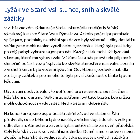
Lyžák ve Staré Vsi: slunce, sníh a skvělé
zážitky
V 2. březnovém týdnu naše škola uskutečnila tradiční lyžařský
výcvikový kurz ve Staré Vsi u Rýmařova. Ačkoliv počasí připomínalo
spíše jaro, podmínky na místní sjezdovce byly výborné – díky dostatku
sněhu jsme mohli naplno využít celou sjezdovku, který byla prakticky
po celý pobyt vyhrazena jen pro nás. Každý si tak mohl užít lyžování
v tempu, které mu vyhovovalo. Většinu času nás provázelo příjemné
slunečné počasí, což přispívalo ke skvělé atmosféře na svahu. Jedním
z vrcholů kurzu bylo večerní lyžování. Osvětlená sjezdovka nabídla
zcela jiný zážitek a pro mnohé to byla první zkušenost s tímto typem
lyžování.
Ubytování poskytovalo vše potřebné pro regeneraci po náročném
lyžařském programu. Velkým zpestřením byl také bazén, kde si žáci
mohli odpočinout i vydovádět. Nechybělo ani dobré jídlo.
Na konci kurzu jsme uspořádali tradiční závod ve slalomu. Žáci
předvedli, co se během týdne naučili, a všichni dojeli do cíle s velkým
odhodláním. Atmosféra závodu byla soutěživá, ale zároveň přátelská.
Celý lyžařský výcvik se vydařil na jedničku. Domů jsme si odvezli nejen
zlepšené lyžařské dovednosti, ale také spoustu skvělých zážitků a