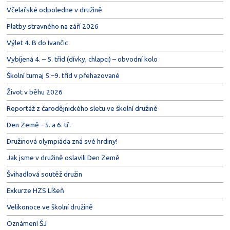
Včelařské odpoledne v družině
Platby stravného na září 2026
Výlet 4. B do Ivančic
Vybíjená 4. – 5. tříd (dívky, chlapci) – obvodní kolo
Školní turnaj 5.–9. tříd v přehazované
Život v běhu 2026
Reportáž z čarodějnického sletu ve školní družině
Den Země - 5. a 6. tř.
Družinová olympiáda zná své hrdiny!
Jak jsme v družině oslavili Den Země
Švihadlová soutěž družin
Exkurze HZS Líšeň
Velikonoce ve školní družině
Oznámení ŠJ