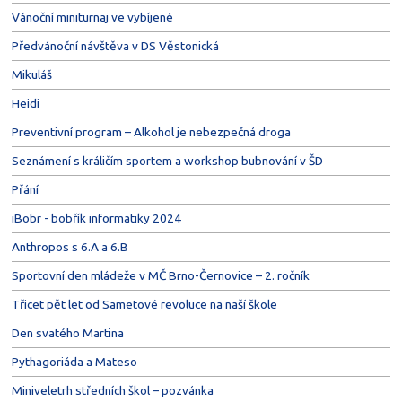
Vánoční miniturnaj ve vybíjené
Předvánoční návštěva v DS Věstonická
Mikuláš
Heidi
Preventivní program – Alkohol je nebezpečná droga
Seznámení s králičím sportem a workshop bubnování v ŠD
Přání
iBobr - bobřík informatiky 2024
Anthropos s 6.A a 6.B
Sportovní den mládeže v MČ Brno-Černovice – 2. ročník
Třicet pět let od Sametové revoluce na naší škole
Den svatého Martina
Pythagoriáda a Mateso
Miniveletrh středních škol – pozvánka