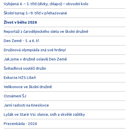
Vybíjená 4. – 5. tříd (dívky, chlapci) – obvodní kolo
Školní turnaj 5.–9. tříd v přehazované
Život v běhu 2026
Reportáž z čarodějnického sletu ve školní družině
Den Země - 5. a 6. tř.
Družinová olympiáda zná své hrdiny!
Jak jsme v družině oslavili Den Země
Švihadlová soutěž družin
Exkurze HZS Líšeň
Velikonoce ve školní družině
Oznámení ŠJ
Jarní radosti na Kneslovce
Lyžák ve Staré Vsi: slunce, sníh a skvělé zážitky
Prezentiáda - 2026