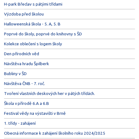
H-park Břeclav s pátými třídami
Výzdoba před školou
Halloweenská škola - 5. A, 5. B
Poprvé do školy, poprvé do knihovny s ŠD
Kolekce oblečení s logem školy
Den přírodních věd
Návštěva hradu Špilberk
Bubliny v ŠD
Návštěva ČNB - 7. roč.
Tvoření vlastních deskových her v pátých třídách.
Škola v přírodě 6.A a 6.B
Festival vědy na výstavišti v Brně
1. třídy - zahájení
Obecná informace k zahájení školního roku 2024/2025