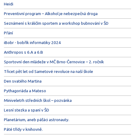
Heidi
Preventivní program – Alkohol je nebezpečná droga
Seznámení s králičím sportem a workshop bubnování v ŠD
Přání
iBobr - bobřík informatiky 2024
Anthropos s 6.A a 6.B
Sportovní den mládeže v MČ Brno-Černovice – 2. ročník
Třicet pět let od Sametové revoluce na naší škole
Den svatého Martina
Pythagoriáda a Mateso
Miniveletrh středních škol – pozvánka
Lesní stezka a spaní v ŠD
Planetárium, aneb páťáci astronauty.
Páté třídy v knihovně.