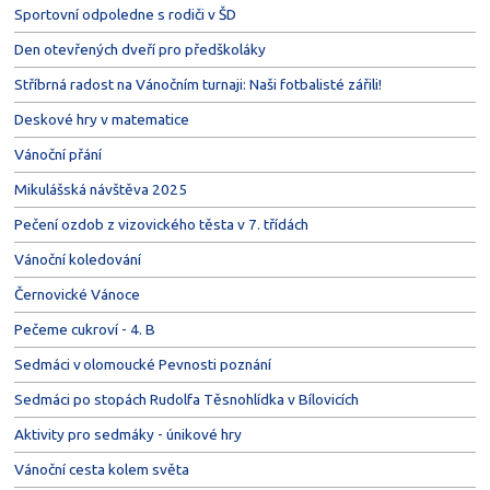
Sportovní odpoledne s rodiči v ŠD
Den otevřených dveří pro předškoláky
Stříbrná radost na Vánočním turnaji: Naši fotbalisté zářili!
Deskové hry v matematice
Vánoční přání
Mikulášská návštěva 2025
Pečení ozdob z vizovického těsta v 7. třídách
Vánoční koledování
Černovické Vánoce
Pečeme cukroví - 4. B
Sedmáci v olomoucké Pevnosti poznání
Sedmáci po stopách Rudolfa Těsnohlídka v Bílovicích
Aktivity pro sedmáky - únikové hry
Vánoční cesta kolem světa