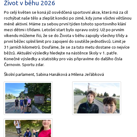
Život v běhu 2026
Po celý květen se koná již osvědčená sportovní akce, která má za cíl
rozhýbat naše tělo a zlepšit kondici po zimě, kdy jsme všichni většinou
méně aktivní. Máme za sebou první týden tohoto sportovního klání
mezi dětmi i třídami. Letošní start bylo opravu ostrý. Už po prvním
víkendu můžeme říci, že se do Života v běhu zapojily všechny třídy a
první běžec splnil limit pro zapojení do soutěže jednotlivců. Limit je
31 jarních kilometrů. Doufáme, že se za tuto metu dostane co nejvíce
běžců. Aktuální výsledky hledejte na nástěnce školy v 1. patře.
Konečné výsledky a statistiky pro vás připravíme do dalšího čísla
Černovin. Sportu zdar.
Školní parlament, Sabina Hanáková a Milena Jeřábková