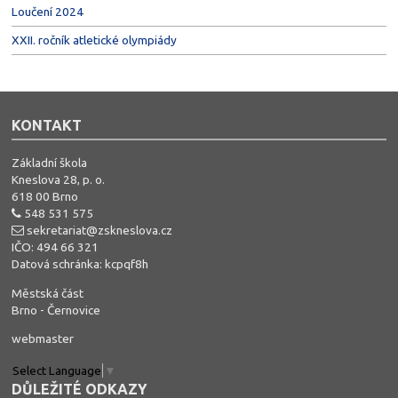
Loučení 2024
XXII. ročník atletické olympiády
KONTAKT
Základní škola
Kneslova 28, p. o.
618 00 Brno
548 531 575
sekretariat@zskneslova.cz
IČO: 494 66 321
Datová schránka: kcpqf8h
Městská část
Brno - Černovice
webmaster
Select Language
▼
DŮLEŽITÉ ODKAZY