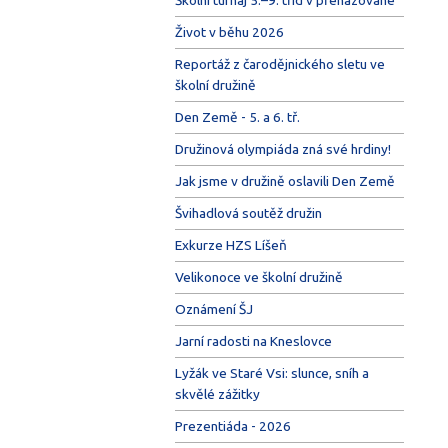
Život v běhu 2026
Reportáž z čarodějnického sletu ve
školní družině
Den Země - 5. a 6. tř.
Družinová olympiáda zná své hrdiny!
Jak jsme v družině oslavili Den Země
Švihadlová soutěž družin
Exkurze HZS Líšeň
Velikonoce ve školní družině
Oznámení ŠJ
Jarní radosti na Kneslovce
Lyžák ve Staré Vsi: slunce, sníh a
skvělé zážitky
Prezentiáda - 2026