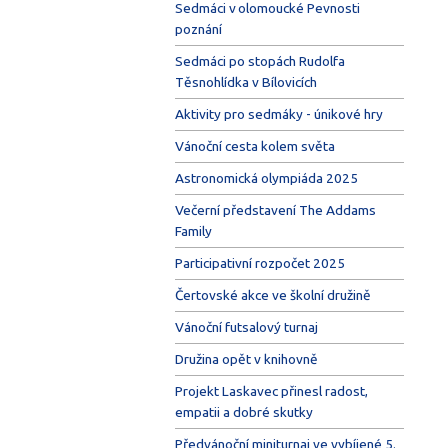
Sedmáci v olomoucké Pevnosti
poznání
Sedmáci po stopách Rudolfa
Těsnohlídka v Bílovicích
Aktivity pro sedmáky - únikové hry
Vánoční cesta kolem světa
Astronomická olympiáda 2025
Večerní představení The Addams
Family
Participativní rozpočet 2025
Čertovské akce ve školní družině
Vánoční futsalový turnaj
Družina opět v knihovně
Projekt Laskavec přinesl radost,
empatii a dobré skutky
Předvánoční miniturnaj ve vybíjené 5.