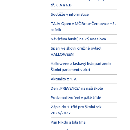
tř., 6.A a 6.B
Soutěže v informatice
TAJV Open v MČ Brno-Černovice – 3.
ročník
Návštěva husitů na ZŠ Kneslova
Spaní ve školní družině ovládl
HALLOWEEN!
Halloween a laskavý listopad aneb
Školní parlament v akci
Aktuality z 1. A
Den „PREVENCE“ na naší škole
Podzimní tvoření v páté třídě
Zápis do 1. tříd pro školní rok
2026/2027
Pan Nikdo a bílá tma