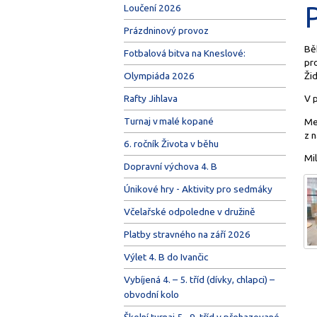
Loučení 2026
Prázdninový provoz
Bě
Fotbalová bitva na Kneslové:
pr
Žid
Olympiáda 2026
Rafty Jihlava
V 
Turnaj v malé kopané
Me
z n
6. ročník Života v běhu
Mi
Dopravní výchova 4. B
Únikové hry - Aktivity pro sedmáky
Včelařské odpoledne v družině
Platby stravného na září 2026
Výlet 4. B do Ivančic
Vybíjená 4. – 5. tříd (dívky, chlapci) –
obvodní kolo
Školní turnaj 5.–9. tříd v přehazované