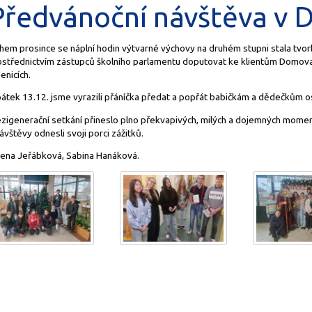
Předvánoční návštěva v 
hem prosince se náplní hodin výtvarné výchovy na druhém stupni stala tvorb
ostřednictvím zástupců školního parlamentu doputovat ke klientům Domova
enicích.
pátek 13.12. jsme vyrazili přáníčka předat a popřát babičkám a dědečkům 
zigenerační setkání přineslo plno překvapivých, milých a dojemných momentů
ávštěvy odnesli svoji porci zážitků.
lena Jeřábková, Sabina Hanáková.