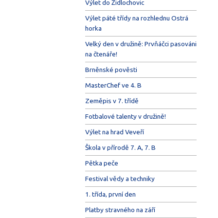
Výlet do Židlochovic
Výlet páté třídy na rozhlednu Ostrá
horka
Velký den v družině: Prvňáčci pasováni
na čtenáře!
Brněnské pověsti
MasterChef ve 4. B
Zeměpis v 7. třídě
Fotbalové talenty v družině!
Výlet na hrad Veveří
Škola v přírodě 7. A, 7. B
Pětka peče
Festival vědy a techniky
1. třída, první den
Platby stravného na září