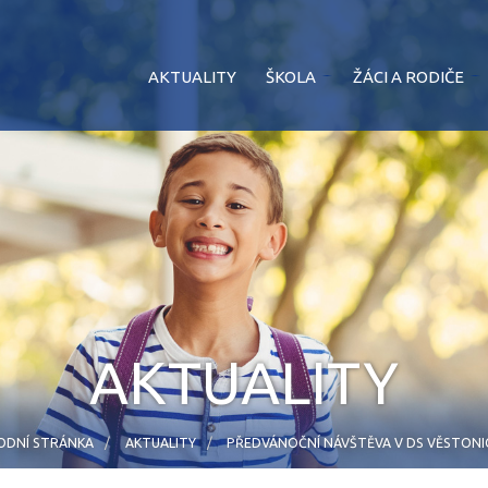
AKTUALITY
ŠKOLA
ŽÁCI A RODIČE
AKTUALITY
ODNÍ STRÁNKA
AKTUALITY
PŘEDVÁNOČNÍ NÁVŠTĚVA V DS VĚSTONI