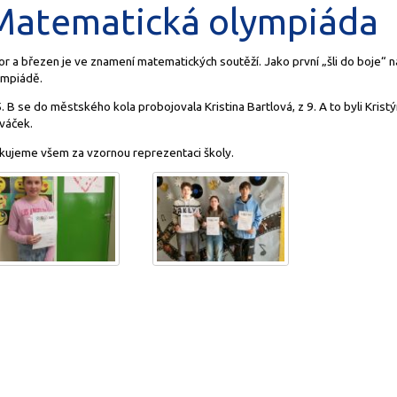
Matematická olympiáda
r a březen je ve znamení matematických soutěží. Jako první „šli do boje“ n
ympiádě.
. B se do městského kola probojovala Kristina Bartlová, z 9. A to byli Kris
váček.
kujeme všem za vzornou reprezentaci školy.