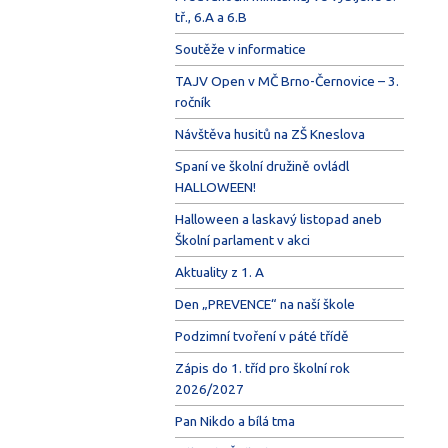
tř., 6.A a 6.B
Soutěže v informatice
TAJV Open v MČ Brno-Černovice – 3.
ročník
Návštěva husitů na ZŠ Kneslova
Spaní ve školní družině ovládl
HALLOWEEN!
Halloween a laskavý listopad aneb
Školní parlament v akci
Aktuality z 1. A
Den „PREVENCE“ na naší škole
Podzimní tvoření v páté třídě
Zápis do 1. tříd pro školní rok
2026/2027
Pan Nikdo a bílá tma