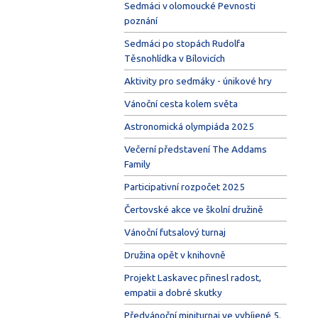
Sedmáci v olomoucké Pevnosti
poznání
Sedmáci po stopách Rudolfa
Těsnohlídka v Bílovicích
Aktivity pro sedmáky - únikové hry
Vánoční cesta kolem světa
Astronomická olympiáda 2025
Večerní představení The Addams
Family
Participativní rozpočet 2025
Čertovské akce ve školní družině
Vánoční futsalový turnaj
Družina opět v knihovně
Projekt Laskavec přinesl radost,
empatii a dobré skutky
Předvánoční miniturnaj ve vybíjené 5.