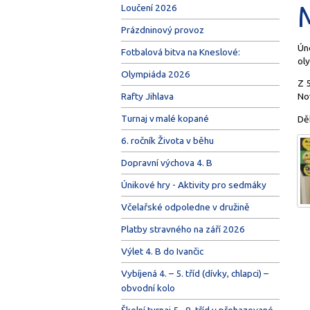
Loučení 2026
Prázdninový provoz
Úno
Fotbalová bitva na Kneslové:
ol
Olympiáda 2026
Z 5
Rafty Jihlava
No
Turnaj v malé kopané
Dě
6. ročník Života v běhu
Dopravní výchova 4. B
Únikové hry - Aktivity pro sedmáky
Včelařské odpoledne v družině
Platby stravného na září 2026
Výlet 4. B do Ivančic
Vybíjená 4. – 5. tříd (dívky, chlapci) –
obvodní kolo
Školní turnaj 5.–9. tříd v přehazované