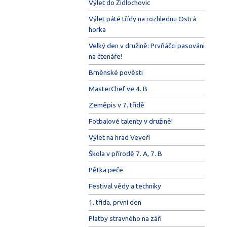
Výlet do Židlochovic
Výlet páté třídy na rozhlednu Ostrá
horka
Velký den v družině: Prvňáčci pasováni
na čtenáře!
Brněnské pověsti
MasterChef ve 4. B
Zeměpis v 7. třídě
Fotbalové talenty v družině!
Výlet na hrad Veveří
Škola v přírodě 7. A, 7. B
Pětka peče
Festival vědy a techniky
1. třída, první den
Platby stravného na září