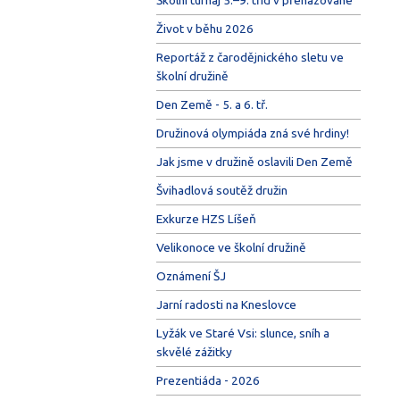
Život v běhu 2026
Reportáž z čarodějnického sletu ve
školní družině
Den Země - 5. a 6. tř.
Družinová olympiáda zná své hrdiny!
Jak jsme v družině oslavili Den Země
Švihadlová soutěž družin
Exkurze HZS Líšeň
Velikonoce ve školní družině
Oznámení ŠJ
Jarní radosti na Kneslovce
Lyžák ve Staré Vsi: slunce, sníh a
skvělé zážitky
Prezentiáda - 2026