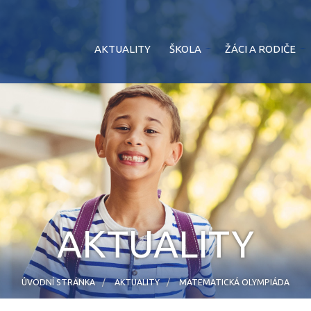
AKTUALITY
ŠKOLA
ŽÁCI A RODIČE
AKTUALITY
ÚVODNÍ STRÁNKA
AKTUALITY
MATEMATICKÁ OLYMPIÁDA