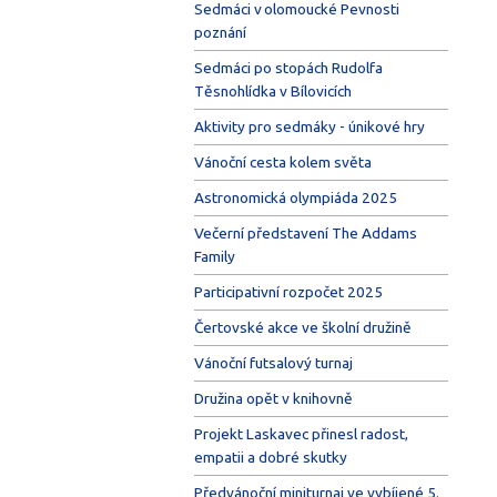
Sedmáci v olomoucké Pevnosti
poznání
Sedmáci po stopách Rudolfa
Těsnohlídka v Bílovicích
Aktivity pro sedmáky - únikové hry
Vánoční cesta kolem světa
Astronomická olympiáda 2025
Večerní představení The Addams
Family
Participativní rozpočet 2025
Čertovské akce ve školní družině
Vánoční futsalový turnaj
Družina opět v knihovně
Projekt Laskavec přinesl radost,
empatii a dobré skutky
Předvánoční miniturnaj ve vybíjené 5.