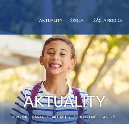
AKTUALITY
ŠKOLA
ŽÁCI A RODIČE
AKTUALITY
ÚVODNÍ STRÁNKA
AKTUALITY
DEN ZEMĚ - 5. A 6. TŘ.