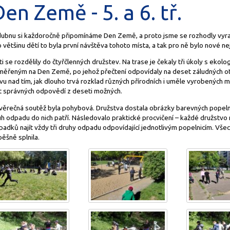
en Země - 5. a 6. tř.
dubnu si každoročně připomínáme Den Země, a proto jsme se rozhodly vyraz
 většinu dětí to byla první návštěva tohoto místa, a tak pro ně bylo nové ne
i se rozdělily do čtyřčlenných družstev. Na trase je čekaly tři úkoly s eko
měřeným na Den Země, po jehož přečtení odpovídaly na deset záludných ot
vu nad tím, jak dlouho trvá rozklad různých přírodních i uměle vyrobených m
t správných odpovědí z deseti možných.
věrečná soutěž byla pohybová. Družstva dostala obrázky barevných popelnic
uh odpadu do nich patří. Následovalo praktické procvičení – každé družstv
adků najít vždy tři druhy odpadu odpovídající jednotlivým popelnicím. Všec
ěšně splnila.