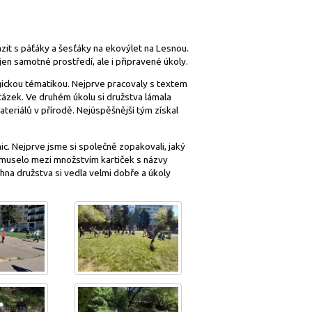
it s páťáky a šesťáky na ekovýlet na Lesnou.
jen samotné prostředí, ale i připravené úkoly.
logickou tématikou. Nejprve pracovaly s textem
ázek. Ve druhém úkolu si družstva lámala
ateriálů v přírodě. Nejúspěšnější tým získal
. Nejprve jsme si společně zopakovali, jaký
o muselo mezi množstvím kartiček s názvy
hna družstva si vedla velmi dobře a úkoly