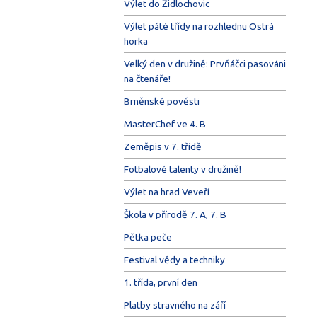
Výlet do Židlochovic
Výlet páté třídy na rozhlednu Ostrá
horka
Velký den v družině: Prvňáčci pasováni
na čtenáře!
Brněnské pověsti
MasterChef ve 4. B
Zeměpis v 7. třídě
Fotbalové talenty v družině!
Výlet na hrad Veveří
Škola v přírodě 7. A, 7. B
Pětka peče
Festival vědy a techniky
1. třída, první den
Platby stravného na září