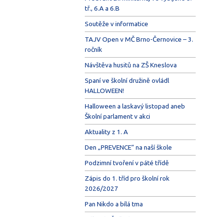
tř., 6.A a 6.B
Soutěže v informatice
TAJV Open v MČ Brno-Černovice – 3.
ročník
Návštěva husitů na ZŠ Kneslova
Spaní ve školní družině ovládl
HALLOWEEN!
Halloween a laskavý listopad aneb
Školní parlament v akci
Aktuality z 1. A
Den „PREVENCE“ na naší škole
Podzimní tvoření v páté třídě
Zápis do 1. tříd pro školní rok
2026/2027
Pan Nikdo a bílá tma