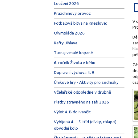
D
Loučení 2026
Prázdninový provoz
V 
Fotbalová bitva na Kneslové:
Pro
Olympiáda 2026
Dět
Rafty Jihlava
za
hla
Turnaj v malé kopané
pě
6. ročník Života v běhu
Zá
dr
Dopravní výchova 4. B
odp
úsp
Únikové hry - Aktivity pro sedmáky
Včelařské odpoledne v družině
Platby stravného na září 2026
Výlet 4. B do Ivančic
Vybíjená 4. – 5. tříd (dívky, chlapci) –
obvodní kolo
Školní turnaj 5.–9. tříd v přehazované