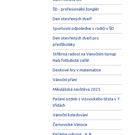
ŠD - profesionální žonglér
Den otevřených dveří
Sportovní odpoledne s rodiči v ŠD
Den otevřených dveří pro
předškoláky
Stříbrná radost na Vánočním turnaji:
Naši fotbalisté zářili!
Deskové hry v matematice
Vánoční přání
Mikulášská návštěva 2025
Pečení ozdob z vizovického těsta v 7.
třídách
Vánoční koledování
Černovické Vánoce
Pečeme cukroví - 4. B