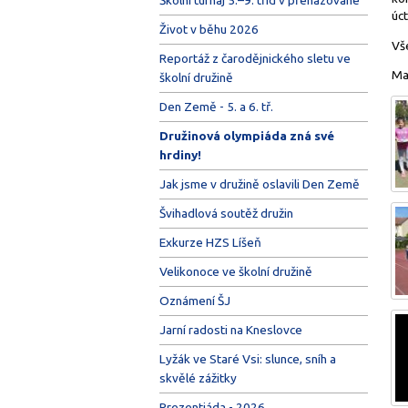
úc
Život v běhu 2026
Vš
Reportáž z čarodějnického sletu ve
Ma
školní družině
Den Země - 5. a 6. tř.
Družinová olympiáda zná své
hrdiny!
Jak jsme v družině oslavili Den Země
Švihadlová soutěž družin
Exkurze HZS Líšeň
Velikonoce ve školní družině
Oznámení ŠJ
Jarní radosti na Kneslovce
Lyžák ve Staré Vsi: slunce, sníh a
skvělé zážitky
Prezentiáda - 2026