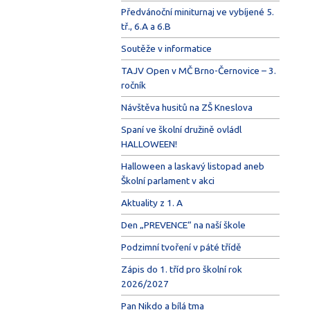
Předvánoční miniturnaj ve vybíjené 5.
tř., 6.A a 6.B
Soutěže v informatice
TAJV Open v MČ Brno-Černovice – 3.
ročník
Návštěva husitů na ZŠ Kneslova
Spaní ve školní družině ovládl
HALLOWEEN!
Halloween a laskavý listopad aneb
Školní parlament v akci
Aktuality z 1. A
Den „PREVENCE“ na naší škole
Podzimní tvoření v páté třídě
Zápis do 1. tříd pro školní rok
2026/2027
Pan Nikdo a bílá tma