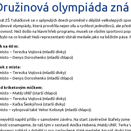
Družinová olympiáda zná 
eál ZŠ Tuháčkové se v uplynulých dnech proměnil v dějiště velkolepých spor
žinové olympiády, která prověřila nejen sílu a rychlost jednotlivců, ale p
ovnost. Než došlo na hlavní hřeb programu, museli se všichni sportovci pop
bylo na co koukat! Naši reprezentanti sbírali medaile jako na běžícím páse
h na 60 m:
místo – Terezka Vojtová (mladší dívky)
 místo – Denys Doroshenko (mladší chlapci)
ok z místa:
místo – Terezka Vojtová (mladší dívky)
 místo – Denys Doroshenko (mladší chlapci)
d kriketovým míčkem:
místo – Matěj Uhlíř (starší chlapci)
místo – Terezka Vojtová (mladší dívky)
místo – Kačka Šenkýřová (starší dívky)
ísto – vybojoval také Yehor Kolisnyk (mladší chlapci).
největší napětí přišlo v samotném závěru. Na start závěrečné štafety jsme 
dostí oznamujeme, že náš tým v sestavě Anička Hubená, Matěj Uhlíř, Terka
kurenci zvítězil a doběhl si pro zasloužené zlaté medaile! Ani náš druhý tým