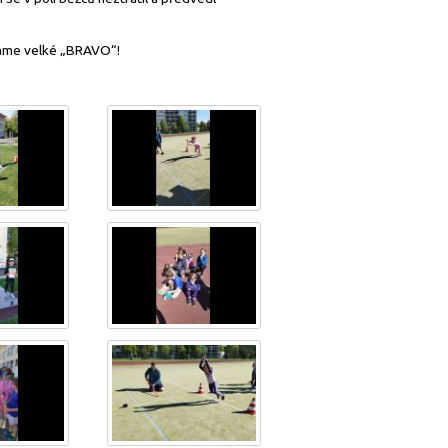
láme velké „BRAVO“!