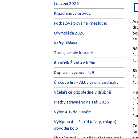
Loučení 2026
Prázdninový provoz
Ar
Fotbalová bitva na Kneslové:
dru
boj
Olympiáda 2026
se 
Rafty Jihlava
Bě
Turnaj v malé kopané
2. 
2.
6. ročník Života v běhu
Sk
Dopravní výchova 4. B
1. 
1.
Únikové hry - Aktivity pro sedmáky
Včelařské odpoledne v družině
Ho
1. 
Platby stravného na září 2026
2. 
2. 
Výlet 4. B do Ivančic
2.m
Vybíjená 4. – 5. tříd (dívky, chlapci) –
To 
obvodní kolo
ra
kon
Školní turnaj 5.–9. tříd v přehazované