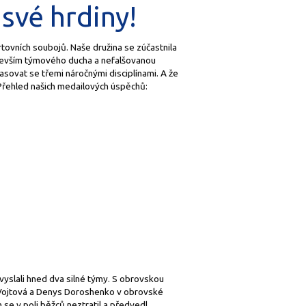
své hrdiny!
tovních soubojů. Naše družina se zúčastnila
ředevším týmového ducha a nefalšovanou
asovat se třemi náročnými disciplínami. A že
. Přehled našich medailových úspěchů:
vyslali hned dva silné týmy. S obrovskou
 Vojtová a Denys Doroshenko v obrovské
 se v poli běžců neztratil a předvedl