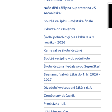
Naše děti zářily na Superstar na ZŠ
Antonínské!
Soutěž ve šplhu – městské finále
Exkurze do Osvětimi
Školní pohádkový ples žáků 8. a 9.
ročníku - 2026
Karneval ve školní družině
Soutěž ve šplhu – obvodní kolo
Školní družina hledala svou SuperStar!
Seznam přijatých žáků do 1. tř. 2026 -
2027
Divadelní vystoupení žáků z 6. A
Zeměpisný občasník
Procházka 1. B
Jižní Morava čte