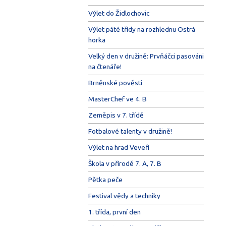
Výlet do Židlochovic
Výlet páté třídy na rozhlednu Ostrá
horka
Velký den v družině: Prvňáčci pasováni
na čtenáře!
Brněnské pověsti
MasterChef ve 4. B
Zeměpis v 7. třídě
Fotbalové talenty v družině!
Výlet na hrad Veveří
Škola v přírodě 7. A, 7. B
Pětka peče
Festival vědy a techniky
1. třída, první den