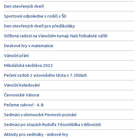
Den otevřených dveří
Sportovní odpoledne s rodiči v ŠD
Den otevřených dveří pro předškoláky
Stříbrná radost na Vánočním turnaji: Naši fotbalisté zářili!
Deskové hry v matematice
Vánoční přání
Mikulášská návštěva 2025
Pečení ozdob z vizovického těsta v 7. třídách
Vánoční koledování
Černovické Vánoce
Pečeme cukroví - 4. B
Sedmáci v olomoucké Pevnosti poznání
Sedmáci po stopách Rudolfa Těsnohlídka v Bílovicích
Aktivity pro sedmáky - únikové hry