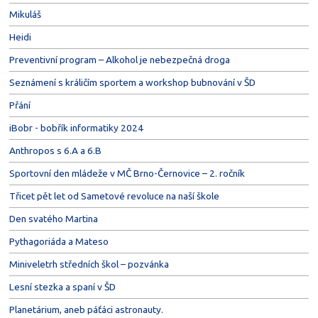
Mikuláš
Heidi
Preventivní program – Alkohol je nebezpečná droga
Seznámení s králičím sportem a workshop bubnování v ŠD
Přání
iBobr - bobřík informatiky 2024
Anthropos s 6.A a 6.B
Sportovní den mládeže v MČ Brno-Černovice – 2. ročník
Třicet pět let od Sametové revoluce na naší škole
Den svatého Martina
Pythagoriáda a Mateso
Miniveletrh středních škol – pozvánka
Lesní stezka a spaní v ŠD
Planetárium, aneb páťáci astronauty.