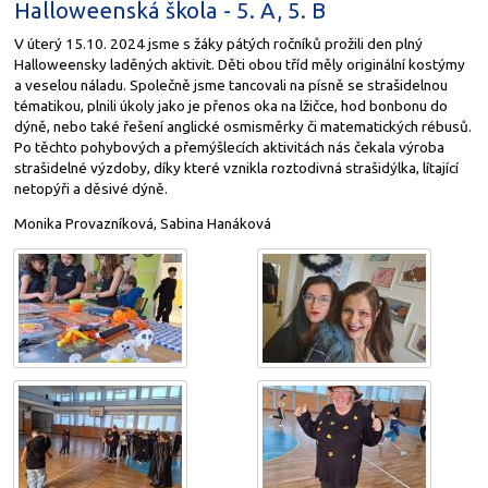
Halloweenská škola - 5. A, 5. B
V úterý 15.10. 2024 jsme s žáky pátých ročníků prožili den plný
Halloweensky laděných aktivit. Děti obou tříd měly originální kostýmy
a veselou náladu. Společně jsme tancovali na písně se strašidelnou
tématikou, plnili úkoly jako je přenos oka na lžičce, hod bonbonu do
dýně, nebo také řešení anglické osmisměrky či matematických rébusů.
Po těchto pohybových a přemýšlecích aktivitách nás čekala výroba
strašidelné výzdoby, díky které vznikla roztodivná strašidýlka, lítající
netopýři a děsivé dýně.
Monika Provazníková, Sabina Hanáková