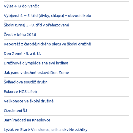
Výlet 4. B do Ivančic
Vybíjená 4. – 5. tříd (dívky, chlapci) – obvodní kolo
Školní turnaj 5.–9. tříd v přehazované
Život v běhu 2026
Reportáž z čarodějnického sletu ve školní družině
Den Země - 5. a 6. tř.
Družinová olympiáda zná své hrdiny!
Jak jsme v družině oslavili Den Země
Švihadlová soutěž družin
Exkurze HZS Líšeň
Velikonoce ve školní družině
Oznámení ŠJ
Jarní radosti na Kneslovce
Lyžák ve Staré Vsi: slunce, sníh a skvělé zážitky