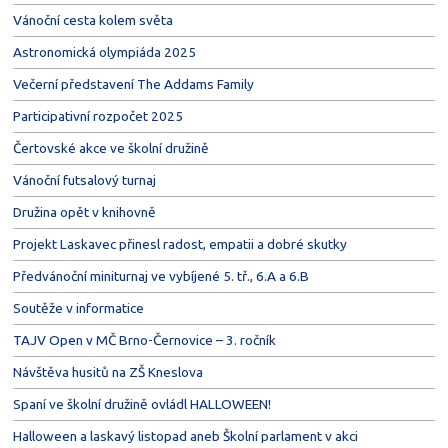
Vánoční cesta kolem světa
Astronomická olympiáda 2025
Večerní představení The Addams Family
Participativní rozpočet 2025
Čertovské akce ve školní družině
Vánoční futsalový turnaj
Družina opět v knihovně
Projekt Laskavec přinesl radost, empatii a dobré skutky
Předvánoční miniturnaj ve vybíjené 5. tř., 6.A a 6.B
Soutěže v informatice
TAJV Open v MČ Brno-Černovice – 3. ročník
Návštěva husitů na ZŠ Kneslova
Spaní ve školní družině ovládl HALLOWEEN!
Halloween a laskavý listopad aneb Školní parlament v akci