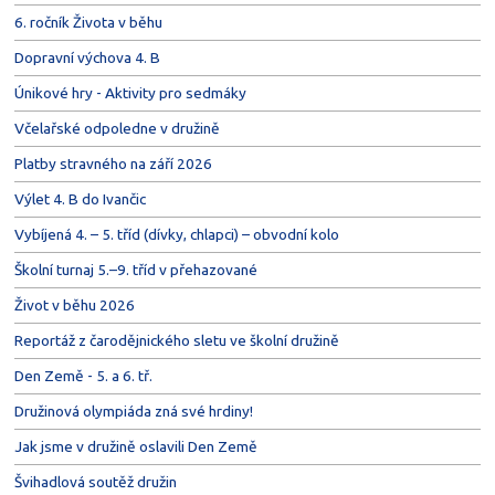
6. ročník Života v běhu
Dopravní výchova 4. B
Únikové hry - Aktivity pro sedmáky
Včelařské odpoledne v družině
Platby stravného na září 2026
Výlet 4. B do Ivančic
Vybíjená 4. – 5. tříd (dívky, chlapci) – obvodní kolo
Školní turnaj 5.–9. tříd v přehazované
Život v běhu 2026
Reportáž z čarodějnického sletu ve školní družině
Den Země - 5. a 6. tř.
Družinová olympiáda zná své hrdiny!
Jak jsme v družině oslavili Den Země
Švihadlová soutěž družin