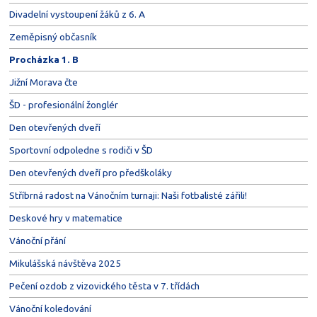
Divadelní vystoupení žáků z 6. A
Zeměpisný občasník
Procházka 1. B
Jižní Morava čte
ŠD - profesionální žonglér
Den otevřených dveří
Sportovní odpoledne s rodiči v ŠD
Den otevřených dveří pro předškoláky
Stříbrná radost na Vánočním turnaji: Naši fotbalisté zářili!
Deskové hry v matematice
Vánoční přání
Mikulášská návštěva 2025
Pečení ozdob z vizovického těsta v 7. třídách
Vánoční koledování