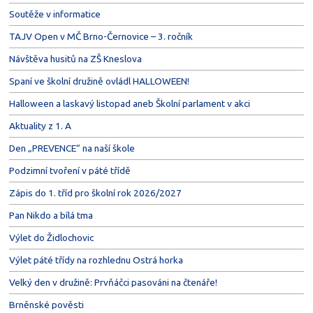
Soutěže v informatice
TAJV Open v MČ Brno-Černovice – 3. ročník
Návštěva husitů na ZŠ Kneslova
Spaní ve školní družině ovládl HALLOWEEN!
Halloween a laskavý listopad aneb Školní parlament v akci
Aktuality z 1. A
Den „PREVENCE“ na naší škole
Podzimní tvoření v páté třídě
Zápis do 1. tříd pro školní rok 2026/2027
Pan Nikdo a bílá tma
Výlet do Židlochovic
Výlet páté třídy na rozhlednu Ostrá horka
Velký den v družině: Prvňáčci pasováni na čtenáře!
Brněnské pověsti