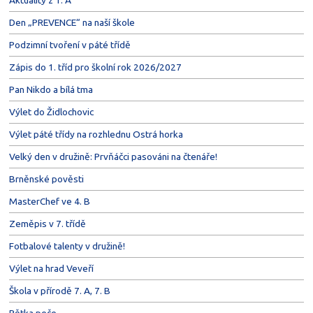
Aktuality z 1. A
Den „PREVENCE“ na naší škole
Podzimní tvoření v páté třídě
Zápis do 1. tříd pro školní rok 2026/2027
Pan Nikdo a bílá tma
Výlet do Židlochovic
Výlet páté třídy na rozhlednu Ostrá horka
Velký den v družině: Prvňáčci pasováni na čtenáře!
Brněnské pověsti
MasterChef ve 4. B
Zeměpis v 7. třídě
Fotbalové talenty v družině!
Výlet na hrad Veveří
Škola v přírodě 7. A, 7. B