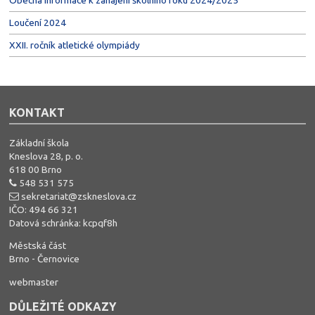
Obecná informace k zahájení školního roku 2024/2025
Loučení 2024
XXII. ročník atletické olympiády
KONTAKT
Základní škola
Kneslova 28, p. o.
618 00 Brno
548 531 575
sekretariat@zskneslova.cz
IČO: 494 66 321
Datová schránka: kcpqf8h
Městská část
Brno - Černovice
webmaster
DŮLEŽITÉ ODKAZY