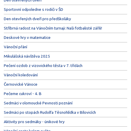
Den otevřených dveří
Sportovní odpoledne s rodiči v ŠD
Den otevřených dveří pro předškoláky
Stříbrná radost na Vánočním turnaji: Naši fotbalisté zářili!
Deskové hry v matematice
Vánoční přání
Mikulášská návštěva 2025
Pečení ozdob z vizovického těsta v 7. třídách
Vánoční koledování
Černovické Vánoce
Pečeme cukroví - 4. B
Sedmáci v olomoucké Pevnosti poznání
Sedmáci po stopách Rudolfa Těsnohlídka v Bílovicích
Aktivity pro sedmáky - únikové hry