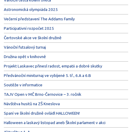
Vánoční cesta kolem světa
Astronomická olympiáda 2025
Večerní představení The Addams Family
Participativní rozpočet 2025
Čertovské akce ve školní družině
Vánoční futsalový turnaj
Družina opět v knihovně
Projekt Laskavec přinesl radost, empatii a dobré skutky
Předvánoční miniturnaj ve vybíjené 5. tř., 6.A a 6.B
Soutěže v informatice
TAJV Open v MČ Brno-Černovice – 3. ročník
Návštěva husitů na ZŠ Kneslova
Spaní ve školní družině ovládl HALLOWEEN!
Halloween a laskavý listopad aneb Školní parlament v akci