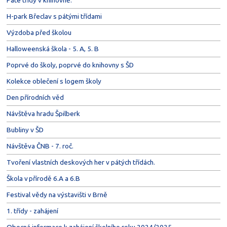
Páté třídy v knihovně.
H-park Břeclav s pátými třídami
Výzdoba před školou
Halloweenská škola - 5. A, 5. B
Poprvé do školy, poprvé do knihovny s ŠD
Kolekce oblečení s logem školy
Den přírodních věd
Návštěva hradu Špilberk
Bubliny v ŠD
Návštěva ČNB - 7. roč.
Tvoření vlastních deskových her v pátých třídách.
Škola v přírodě 6.A a 6.B
Festival vědy na výstavišti v Brně
1. třídy - zahájení