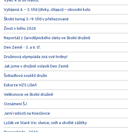
Výlet 4. B do Ivančic
Vybíjená 4. – 5. tříd (dívky, chlapci) – obvodní kolo
Školní turnaj 5.–9. tříd v přehazované
Život v běhu 2026
Reportáž z čarodějnického sletu ve školní družině
Den Země - 5. a 6. tř.
Družinová olympiáda zná své hrdiny!
Jak jsme v družině oslavili Den Země
Švihadlová soutěž družin
Exkurze HZS Líšeň
Velikonoce ve školní družině
Oznámení ŠJ
Jarní radosti na Kneslovce
Lyžák ve Staré Vsi: slunce, sníh a skvělé zážitky