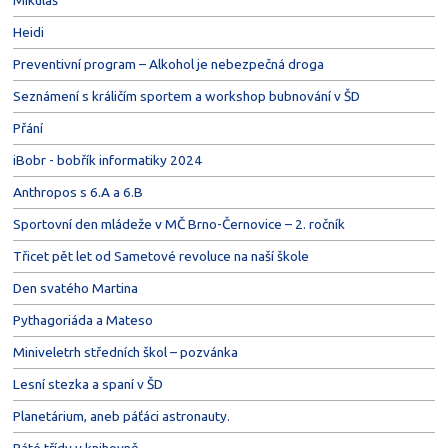
Mikuláš
Heidi
Preventivní program – Alkohol je nebezpečná droga
Seznámení s králičím sportem a workshop bubnování v ŠD
Přání
iBobr - bobřík informatiky 2024
Anthropos s 6.A a 6.B
Sportovní den mládeže v MČ Brno-Černovice – 2. ročník
Třicet pět let od Sametové revoluce na naší škole
Den svatého Martina
Pythagoriáda a Mateso
Miniveletrh středních škol – pozvánka
Lesní stezka a spaní v ŠD
Planetárium, aneb páťáci astronauty.