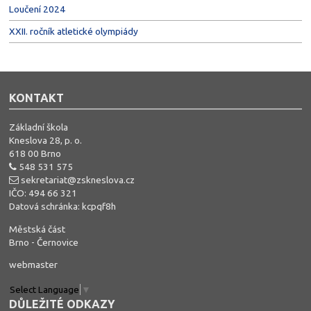
Loučení 2024
XXII. ročník atletické olympiády
KONTAKT
Základní škola
Kneslova 28, p. o.
618 00 Brno
548 531 575
sekretariat@zskneslova.cz
IČO: 494 66 321
Datová schránka: kcpqf8h
Městská část
Brno - Černovice
webmaster
Select Language
▼
DŮLEŽITÉ ODKAZY