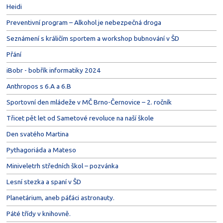
Heidi
Preventivní program – Alkohol je nebezpečná droga
Seznámení s králičím sportem a workshop bubnování v ŠD
Přání
iBobr - bobřík informatiky 2024
Anthropos s 6.A a 6.B
Sportovní den mládeže v MČ Brno-Černovice – 2. ročník
Třicet pět let od Sametové revoluce na naší škole
Den svatého Martina
Pythagoriáda a Mateso
Miniveletrh středních škol – pozvánka
Lesní stezka a spaní v ŠD
Planetárium, aneb páťáci astronauty.
Páté třídy v knihovně.