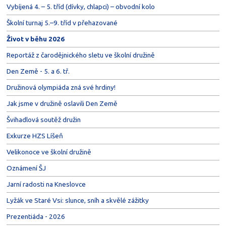
Vybíjená 4. – 5. tříd (dívky, chlapci) – obvodní kolo
Školní turnaj 5.–9. tříd v přehazované
Život v běhu 2026
Reportáž z čarodějnického sletu ve školní družině
Den Země - 5. a 6. tř.
Družinová olympiáda zná své hrdiny!
Jak jsme v družině oslavili Den Země
Švihadlová soutěž družin
Exkurze HZS Líšeň
Velikonoce ve školní družině
Oznámení ŠJ
Jarní radosti na Kneslovce
Lyžák ve Staré Vsi: slunce, sníh a skvělé zážitky
Prezentiáda - 2026