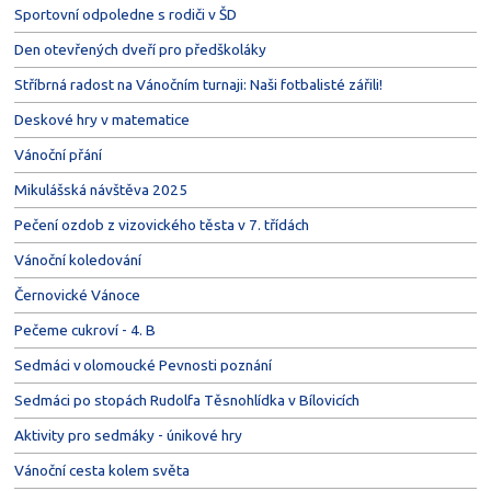
Sportovní odpoledne s rodiči v ŠD
Den otevřených dveří pro předškoláky
Stříbrná radost na Vánočním turnaji: Naši fotbalisté zářili!
Deskové hry v matematice
Vánoční přání
Mikulášská návštěva 2025
Pečení ozdob z vizovického těsta v 7. třídách
Vánoční koledování
Černovické Vánoce
Pečeme cukroví - 4. B
Sedmáci v olomoucké Pevnosti poznání
Sedmáci po stopách Rudolfa Těsnohlídka v Bílovicích
Aktivity pro sedmáky - únikové hry
Vánoční cesta kolem světa