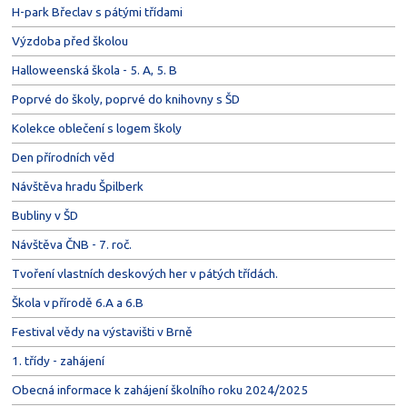
H-park Břeclav s pátými třídami
Výzdoba před školou
Halloweenská škola - 5. A, 5. B
Poprvé do školy, poprvé do knihovny s ŠD
Kolekce oblečení s logem školy
Den přírodních věd
Návštěva hradu Špilberk
Bubliny v ŠD
Návštěva ČNB - 7. roč.
Tvoření vlastních deskových her v pátých třídách.
Škola v přírodě 6.A a 6.B
Festival vědy na výstavišti v Brně
1. třídy - zahájení
Obecná informace k zahájení školního roku 2024/2025