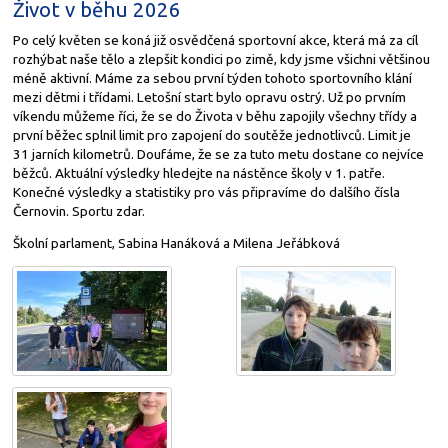
Život v běhu 2026
Po celý květen se koná již osvědčená sportovní akce, která má za cíl
rozhýbat naše tělo a zlepšit kondici po zimě, kdy jsme všichni většinou
méně aktivní. Máme za sebou první týden tohoto sportovního klání
mezi dětmi i třídami. Letošní start bylo opravu ostrý. Už po prvním
víkendu můžeme říci, že se do Života v běhu zapojily všechny třídy a
první běžec splnil limit pro zapojení do soutěže jednotlivců. Limit je
31 jarních kilometrů. Doufáme, že se za tuto metu dostane co nejvíce
běžců. Aktuální výsledky hledejte na nástěnce školy v 1. patře.
Konečné výsledky a statistiky pro vás připravíme do dalšího čísla
Černovin. Sportu zdar.
Školní parlament, Sabina Hanáková a Milena Jeřábková