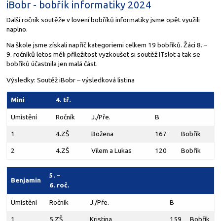
iBobr - bobřík informatiky 2024
Další ročník soutěže v lovení bobříků informatiky jsme opět využili
naplno.
Na škole jsme získali napříč kategoriemi celkem 19 bobříků. Žáci 8. –
9. ročníků letos měli příležitost vyzkoušet si soutěž ITslot a tak se
bobříků účastnila jen malá část.
Výsledky: Soutěž iBobr – výsledková listina
Mini
4. tř.
Umístění
Ročník
J./Pře.
B
1
4.ZŠ
Božena
167
Bobřík
2
4.ZŠ
Vilem a Lukas
120
Bobřík
5. –
Benjamin
6. roč.
Umístění
Ročník
J./Pře.
B
1
5.ZŠ
Kristina
159
Bobřík