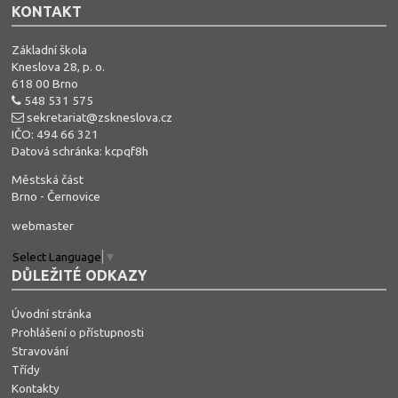
KONTAKT
Základní škola
Kneslova 28, p. o.
618 00 Brno
548 531 575
sekretariat@zskneslova.cz
IČO: 494 66 321
Datová schránka: kcpqf8h
Městská část
Brno - Černovice
webmaster
Select Language
▼
DŮLEŽITÉ ODKAZY
Úvodní stránka
Prohlášení o přístupnosti
Stravování
Třídy
Kontakty