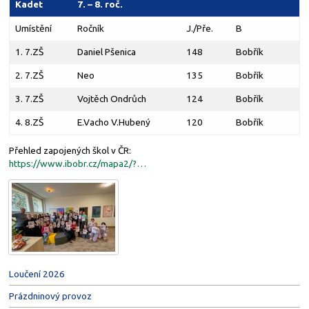
Kadet
7. – 8. roč.
Umístění
Ročník
J./Pře.
B
1. 7.ZŠ
Daniel Pšenica
148
Bobřík
2. 7.ZŠ
Neo
135
Bobřík
3. 7.ZŠ
Vojtěch Ondrůch
124
Bobřík
4. 8.ZŠ
E.Vacho V.Hubený
120
Bobřík
Přehled zapojených škol v ČR:
https://www.ibobr.cz/mapa2/?…
Loučení 2026
Prázdninový provoz