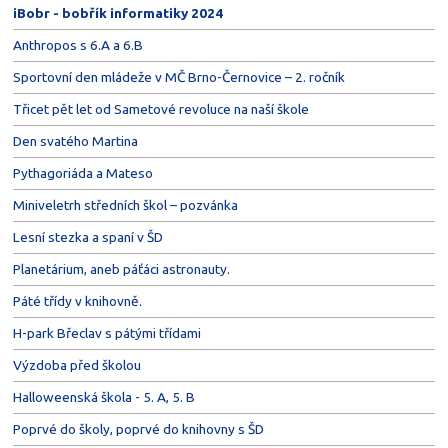
iBobr - bobřík informatiky 2024
Anthropos s 6.A a 6.B
Sportovní den mládeže v MČ Brno-Černovice – 2. ročník
Třicet pět let od Sametové revoluce na naší škole
Den svatého Martina
Pythagoriáda a Mateso
Miniveletrh středních škol – pozvánka
Lesní stezka a spaní v ŠD
Planetárium, aneb páťáci astronauty.
Páté třídy v knihovně.
H-park Břeclav s pátými třídami
Výzdoba před školou
Halloweenská škola - 5. A, 5. B
Poprvé do školy, poprvé do knihovny s ŠD