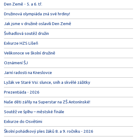
Den Země - 5. a 6. tř.
Družinová olympiáda zná své hrdiny!
Jak jsme v družině oslavili Den Země
Švihadlová soutěž družin
Exkurze HZS Líšeň
Velikonoce ve školní družině
Oznámení ŠJ
Jarní radosti na Kneslovce
Lyžák ve Staré Vsi: slunce, sníh a skvělé zážitky
Prezentiáda - 2026
Naše děti zářily na Superstar na ZŠ Antonínské!
Soutěž ve šplhu – městské finále
Exkurze do Osvětimi
Školní pohádkový ples žáků 8. a 9. ročníku - 2026