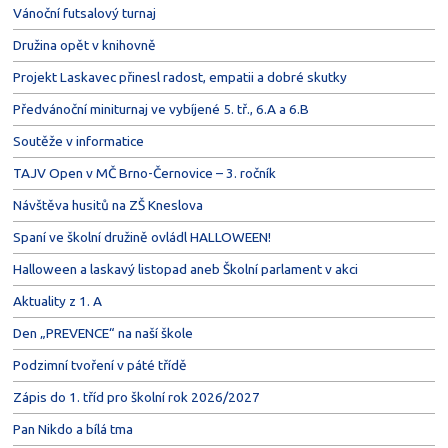
Vánoční futsalový turnaj
Družina opět v knihovně
Projekt Laskavec přinesl radost, empatii a dobré skutky
Předvánoční miniturnaj ve vybíjené 5. tř., 6.A a 6.B
Soutěže v informatice
TAJV Open v MČ Brno-Černovice – 3. ročník
Návštěva husitů na ZŠ Kneslova
Spaní ve školní družině ovládl HALLOWEEN!
Halloween a laskavý listopad aneb Školní parlament v akci
Aktuality z 1. A
Den „PREVENCE“ na naší škole
Podzimní tvoření v páté třídě
Zápis do 1. tříd pro školní rok 2026/2027
Pan Nikdo a bílá tma