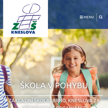
MENU
ŠKOLA V POHYBU
ZÁKLADNÍ ŠKOLA, BRNO, KNESLOVA 28