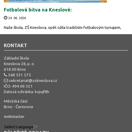
Fotbalová bitva na Kneslové:
24. 06. 2026
Naše škola, ZŠ Kneslova, opět ožila tradičním fotbalovým turnajem,
KONTAKT
Základní škola
Kneslova 28, p. o.
618 00 Brno
548 531 575
sekretariat@zskneslova.cz
IČO: 494 66 321
Datová schránka: kcpqf8h
Městská část
Brno - Černovice
webmaster
Select Language
▼