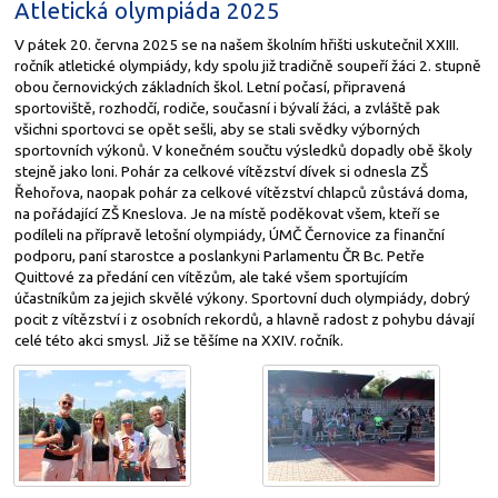
Atletická olympiáda 2025
V pátek 20. června 2025 se na našem školním hřišti uskutečnil XXIII.
ročník atletické olympiády, kdy spolu již tradičně soupeří žáci 2. stupně
obou černovických základních škol. Letní počasí, připravená
sportoviště, rozhodčí, rodiče, současní i bývalí žáci, a zvláště pak
všichni sportovci se opět sešli, aby se stali svědky výborných
sportovních výkonů. V konečném součtu výsledků dopadly obě školy
stejně jako loni. Pohár za celkové vítězství dívek si odnesla ZŠ
Řehořova, naopak pohár za celkové vítězství chlapců zůstává doma,
na pořádající ZŠ Kneslova. Je na místě poděkovat všem, kteří se
podíleli na přípravě letošní olympiády, ÚMČ Černovice za finanční
podporu, paní starostce a poslankyni Parlamentu ČR Bc. Petře
Quittové za předání cen vítězům, ale také všem sportujícím
účastníkům za jejich skvělé výkony. Sportovní duch olympiády, dobrý
pocit z vítězství i z osobních rekordů, a hlavně radost z pohybu dávají
celé této akci smysl. Již se těšíme na XXIV. ročník.