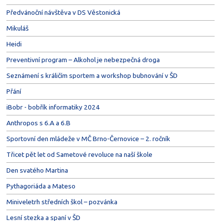
Předvánoční návštěva v DS Věstonická
Mikuláš
Heidi
Preventivní program – Alkohol je nebezpečná droga
Seznámení s králičím sportem a workshop bubnování v ŠD
Přání
iBobr - bobřík informatiky 2024
Anthropos s 6.A a 6.B
Sportovní den mládeže v MČ Brno-Černovice – 2. ročník
Třicet pět let od Sametové revoluce na naší škole
Den svatého Martina
Pythagoriáda a Mateso
Miniveletrh středních škol – pozvánka
Lesní stezka a spaní v ŠD