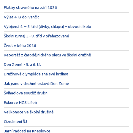
Platby stravného na září 2026
Výlet 4. B do Ivančic
Vybíjená 4. – 5. tříd (dívky, chlapci) – obvodní kolo
Školní turnaj 5.–9. tříd v přehazované
Život v běhu 2026
Reportáž z čarodějnického sletu ve školní družině
Den Země - 5. a 6. tř.
Družinová olympiáda zná své hrdiny!
Jak jsme v družině oslavili Den Země
Švihadlová soutěž družin
Exkurze HZS Líšeň
Velikonoce ve školní družině
Oznámení ŠJ
Jarní radosti na Kneslovce