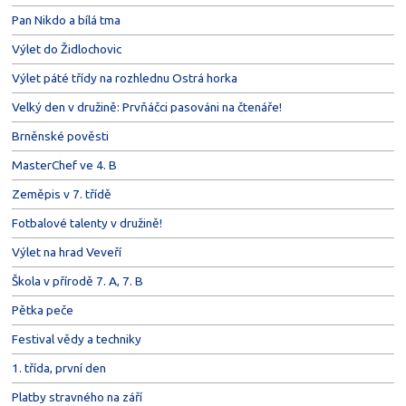
Pan Nikdo a bílá tma
Výlet do Židlochovic
Výlet páté třídy na rozhlednu Ostrá horka
Velký den v družině: Prvňáčci pasováni na čtenáře!
Brněnské pověsti
MasterChef ve 4. B
Zeměpis v 7. třídě
Fotbalové talenty v družině!
Výlet na hrad Veveří
Škola v přírodě 7. A, 7. B
Pětka peče
Festival vědy a techniky
1. třída, první den
Platby stravného na září