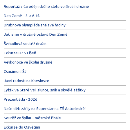
Reportáž z čarodějnického sletu ve školní družině
Den Země - 5. a 6. tř.
Družinová olympiáda zná své hrdiny!
Jak jsme v družině oslavili Den Země
Švihadlová soutěž družin
Exkurze HZS Líšeň
Velikonoce ve školní družině
Oznámení ŠJ
Jarní radosti na Kneslovce
Lyžák ve Staré Vsi: slunce, sníh a skvělé zážitky
Prezentiáda - 2026
Naše děti zářily na Superstar na ZŠ Antonínské!
Soutěž ve šplhu – městské finále
Exkurze do Osvětimi