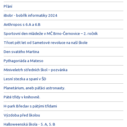
Přání
iBobr - bobřík informatiky 2024
Anthropos s 6.A a 6.B
Sportovní den mládeže v MČ Brno-Černovice – 2. ročník
Třicet pět let od Sametové revoluce na naší škole
Den svatého Martina
Pythagoriáda a Mateso
Miniveletrh středních škol – pozvánka
Lesní stezka a spaní v ŠD
Planetárium, aneb páťáci astronauty.
Páté třídy v knihovně.
H-park Břeclav s pátými třídami
Výzdoba před školou
Halloweenská škola - 5. A, 5. B