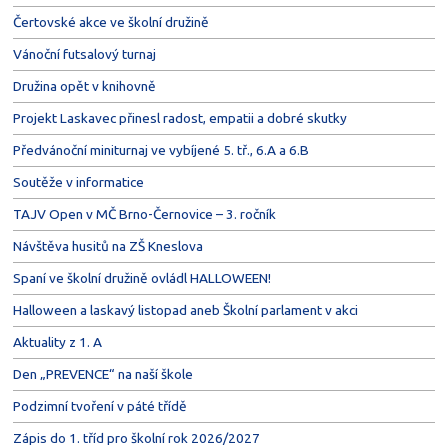
Čertovské akce ve školní družině
Vánoční futsalový turnaj
Družina opět v knihovně
Projekt Laskavec přinesl radost, empatii a dobré skutky
Předvánoční miniturnaj ve vybíjené 5. tř., 6.A a 6.B
Soutěže v informatice
TAJV Open v MČ Brno-Černovice – 3. ročník
Návštěva husitů na ZŠ Kneslova
Spaní ve školní družině ovládl HALLOWEEN!
Halloween a laskavý listopad aneb Školní parlament v akci
Aktuality z 1. A
Den „PREVENCE“ na naší škole
Podzimní tvoření v páté třídě
Zápis do 1. tříd pro školní rok 2026/2027