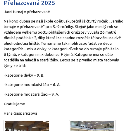
Přehazovaná 2025
Jarní turnaj v přehazované
Na konci dubna se naší škole opět uskutečnil již čtvrtý ročník „Jarního
turnaje v přehazované“ pro 5.-9.ročníky. Stejně jako minulý rok se
vzhledem velkému počtu přihlášených družstev využila 26 metrů
dlouhá podélná síť, díky které lze snadno rozdělit tělocvičnu na dvě
plnohodnotná hřiště. Turnaj jsme tak mohli uspořádat ve dvou
kategoriích – mix a dívky. V kategorii dívek se do turnaje přihlásilo
6 týmů, v kategorii mix dokonce 9 týmů. Kategorie mix se dále
rozdělila na mladší a starší žáky. Letos se z prvního místa radovaly
týmy ze tříd:
· kategorie dívky – 9. B,
· kategorie mix mladší žáci – 6. A,
· kategorie mix starší žáci – 9. A.
Gratulujeme.
Hana Gasparicsová