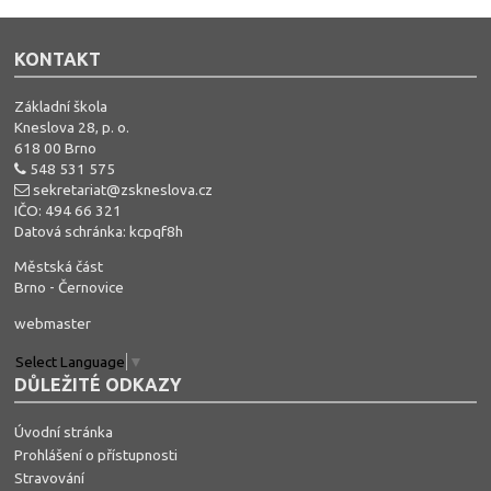
KONTAKT
Základní škola
Kneslova 28, p. o.
618 00 Brno
548 531 575
sekretariat@zskneslova.cz
IČO: 494 66 321
Datová schránka: kcpqf8h
Městská část
Brno - Černovice
webmaster
Select Language
▼
DŮLEŽITÉ ODKAZY
Úvodní stránka
Prohlášení o přístupnosti
Stravování