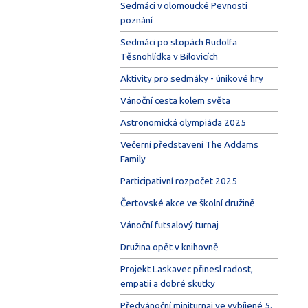
Sedmáci v olomoucké Pevnosti
poznání
Sedmáci po stopách Rudolfa
Těsnohlídka v Bílovicích
Aktivity pro sedmáky - únikové hry
Vánoční cesta kolem světa
Astronomická olympiáda 2025
Večerní představení The Addams
Family
Participativní rozpočet 2025
Čertovské akce ve školní družině
Vánoční futsalový turnaj
Družina opět v knihovně
Projekt Laskavec přinesl radost,
empatii a dobré skutky
Předvánoční miniturnaj ve vybíjené 5.