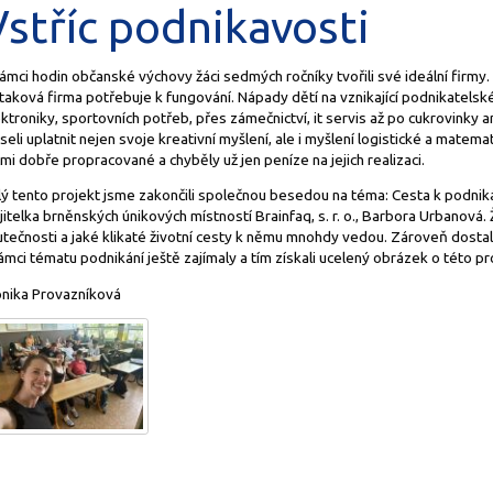
Vstříc podnikavosti
ámci hodin občanské výchovy žáci sedmých ročníky tvořili své ideální firmy. D
 taková firma potřebuje k fungování. Nápady dětí na vznikající podnikatels
ktroniky, sportovních potřeb, přes zámečnictví, it servis až po cukrovinky
eli uplatnit nejen svoje kreativní myšlení, ale i myšlení logistické a matem
mi dobře propracované a chyběly už jen peníze na jejich realizaci.
ý tento projekt jsme zakončili společnou besedou na téma: Cesta k podnikání
itelka brněnských únikových místností Brainfaq, s. r. o., Barbora Urbanová. Ž
utečnosti a jaké klikaté životní cesty k němu mnohdy vedou. Zároveň dostal
ámci tématu podnikání ještě zajímaly a tím získali ucelený obrázek o této p
nika Provazníková