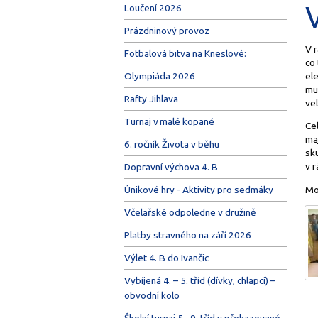
Loučení 2026
Prázdninový provoz
V r
Fotbalová bitva na Kneslové:
co
ele
Olympiáda 2026
mus
Rafty Jihlava
vel
Turnaj v malé kopané
Cel
maj
6. ročník Života v běhu
sk
v r
Dopravní výchova 4. B
Mo
Únikové hry - Aktivity pro sedmáky
Včelařské odpoledne v družině
Platby stravného na září 2026
Výlet 4. B do Ivančic
Vybíjená 4. – 5. tříd (dívky, chlapci) –
obvodní kolo
Školní turnaj 5.–9. tříd v přehazované