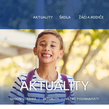
AKTUALITY
ŠKOLA
ŽÁCI A RODIČE
AKTUALITY
ÚVODNÍ STRÁNKA
AKTUALITY
VSTŘÍC PODNIKAVOSTI