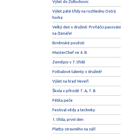
Výlet do Židlochovic
Výlet páté třídy na rozhlednu Ostrá
horka
Velký den v družině: Prvňáčci pasováni
na čtenáře!
Brněnské pověsti
MasterChef ve 4. B
Zeměpis v 7. třídě
Fotbalové talenty v družině!
Výlet na hrad Veveří
Škola v přírodě 7. A, 7. B
Pětka peče
Festival vědy a techniky
1. třída, první den
Platby stravného na září