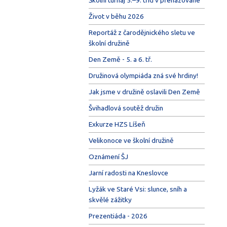
Život v běhu 2026
Reportáž z čarodějnického sletu ve
školní družině
Den Země - 5. a 6. tř.
Družinová olympiáda zná své hrdiny!
Jak jsme v družině oslavili Den Země
Švihadlová soutěž družin
Exkurze HZS Líšeň
Velikonoce ve školní družině
Oznámení ŠJ
Jarní radosti na Kneslovce
Lyžák ve Staré Vsi: slunce, sníh a
skvělé zážitky
Prezentiáda - 2026