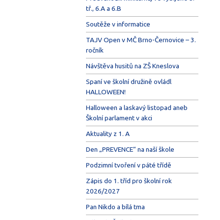
tř., 6.A a 6.B
Soutěže v informatice
TAJV Open v MČ Brno-Černovice – 3.
ročník
Návštěva husitů na ZŠ Kneslova
Spaní ve školní družině ovládl
HALLOWEEN!
Halloween a laskavý listopad aneb
Školní parlament v akci
Aktuality z 1. A
Den „PREVENCE“ na naší škole
Podzimní tvoření v páté třídě
Zápis do 1. tříd pro školní rok
2026/2027
Pan Nikdo a bílá tma