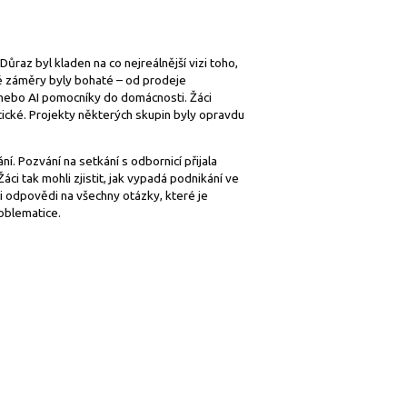
ůraz byl kladen na co nejreálnější vizi toho,
ké záměry byly bohaté – od prodeje
 anebo AI pomocníky do domácnosti. Žáci
atické. Projekty některých skupin byly opravdu
. Pozvání na setkání s odbornicí přijala
áci tak mohli zjistit, jak vypadá podnikání ve
i odpovědi na všechny otázky, které je
roblematice.