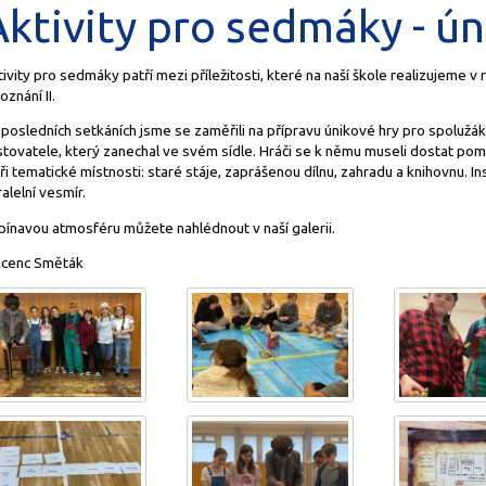
Aktivity pro sedmáky - ún
ivity pro sedmáky patří mezi příležitosti, které na naší škole realizujeme v
oznání II.
posledních setkáních jsme se zaměřili na přípravu únikové hry pro spolužá
tovatele, který zanechal ve svém sídle. Hráči se k němu museli dostat pom
ři tematické místnosti: staré stáje, zaprášenou dílnu, zahradu a knihovnu. In
alelní vesmír.
pínavou atmosféru můžete nahlédnout v naší galerii.
ncenc Směták