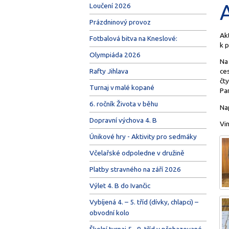
Loučení 2026
Prázdninový provoz
Akt
Fotbalová bitva na Kneslové:
k p
Olympiáda 2026
Na 
Rafty Jihlava
ces
čty
Turnaj v malé kopané
Par
6. ročník Života v běhu
Na
Dopravní výchova 4. B
Vi
Únikové hry - Aktivity pro sedmáky
Včelařské odpoledne v družině
Platby stravného na září 2026
Výlet 4. B do Ivančic
Vybíjená 4. – 5. tříd (dívky, chlapci) –
obvodní kolo
Školní turnaj 5.–9. tříd v přehazované