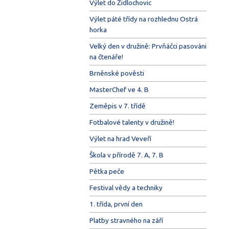
Výlet do Židlochovic
Výlet páté třídy na rozhlednu Ostrá
horka
Velký den v družině: Prvňáčci pasováni
na čtenáře!
Brněnské pověsti
MasterChef ve 4. B
Zeměpis v 7. třídě
Fotbalové talenty v družině!
Výlet na hrad Veveří
Škola v přírodě 7. A, 7. B
Pětka peče
Festival vědy a techniky
1. třída, první den
Platby stravného na září