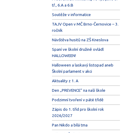
tř., 6.A a 6.B
Soutěže v informatice
TAJV Open v MČ Brno-Černovice – 3.
ročník
Návštěva husitů na ZŠ Kneslova
Spaní ve školní družině ovládl
HALLOWEEN!
Halloween a laskavý listopad aneb
Školní parlament v akci
Aktuality z 1. A
Den „PREVENCE“ na naší škole
Podzimní tvoření v páté třídě
Zápis do 1. tříd pro školní rok
2026/2027
Pan Nikdo a bílá tma