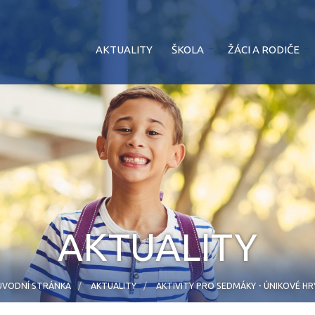
AKTUALITY
ŠKOLA
ŽÁCI A RODIČE
AKTUALITY
ÚVODNÍ STRÁNKA
AKTUALITY
AKTIVITY PRO SEDMÁKY - ÚNIKOVÉ HR