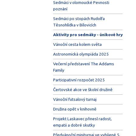
Sedmáci v olomoucké Pevnosti
poznání
Sedmáci po stopách Rudolfa
Těsnohlídka v Bílovicích
Aktivity pro sedmáky - únikové hry
Vánoční cesta kolem světa
Astronomická olympiáda 2025
Večerní představení The Addams
Family
Participativní rozpočet 2025
Čertovské akce ve školní družině
Vánoční futsalový turnaj
Družina opět v knihovně
Projekt Laskavec přinesl radost,
empatii a dobré skutky
Předvánoční miniturnaj ve vybíjené 5.