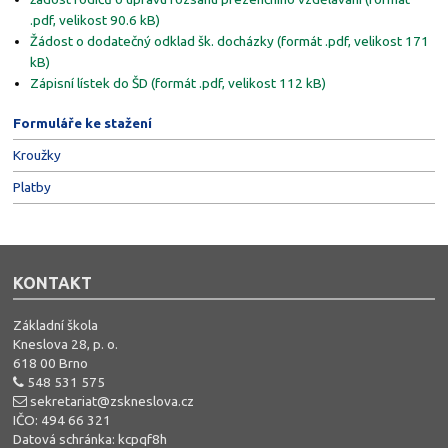
.pdf, velikost 90.6 kB)
Žádost o dodatečný odklad šk. docházky (formát .pdf, velikost 171
kB)
Zápisní lístek do ŠD (formát .pdf, velikost 112 kB)
Formuláře ke stažení
Kroužky
Platby
KONTAKT
Základní škola
Kneslova 28, p. o.
618 00 Brno
548 531 575
sekretariat@zskneslova.cz
IČO: 494 66 321
Datová schránka: kcpqf8h