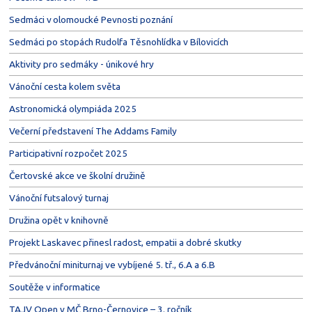
Sedmáci v olomoucké Pevnosti poznání
Sedmáci po stopách Rudolfa Těsnohlídka v Bílovicích
Aktivity pro sedmáky - únikové hry
Vánoční cesta kolem světa
Astronomická olympiáda 2025
Večerní představení The Addams Family
Participativní rozpočet 2025
Čertovské akce ve školní družině
Vánoční futsalový turnaj
Družina opět v knihovně
Projekt Laskavec přinesl radost, empatii a dobré skutky
Předvánoční miniturnaj ve vybíjené 5. tř., 6.A a 6.B
Soutěže v informatice
TAJV Open v MČ Brno-Černovice – 3. ročník