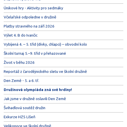
Únikové hry - Aktivity pro sedmáky
Včelařské odpoledne v družině
Platby stravného na září 2026
Výlet 4. B do Ivančic
Vybíjená 4. – 5. tříd (dívky, chlapci) – obvodní kolo
Školní turnaj 5.–9. tříd v přehazované
Život v běhu 2026
Reportáž z čarodějnického sletu ve školní družině
Den Země - 5. a 6. tř.
Družinová olympiáda zná své hrdiny!
Jak jsme v družině oslavili Den Země
Švihadlová soutěž družin
Exkurze HZS Líšeň
Velikonoce ve školní družině