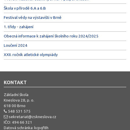
Škola v přírodě 6.A a 6.B
Festival vědy na výstavišti v Brně
1. třídy - zahájení
Obecná informace k zahájení školního roku 2024/2025
Loučení 2024
XXII. ročník atletické olympiády
KONTAKT
Základní škola
Kneslova 28, p. o.
618 00 Brno
548 531 575
sekretariat@zskneslova.cz
IČO: 494 66 321
Datová schránka: kcpqf8h