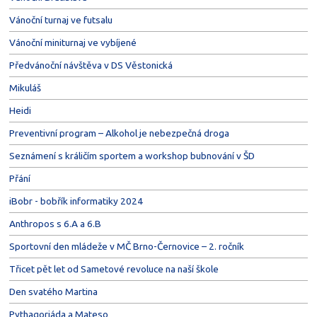
Vánoční turnaj ve futsalu
Vánoční miniturnaj ve vybíjené
Předvánoční návštěva v DS Věstonická
Mikuláš
Heidi
Preventivní program – Alkohol je nebezpečná droga
Seznámení s králičím sportem a workshop bubnování v ŠD
Přání
iBobr - bobřík informatiky 2024
Anthropos s 6.A a 6.B
Sportovní den mládeže v MČ Brno-Černovice – 2. ročník
Třicet pět let od Sametové revoluce na naší škole
Den svatého Martina
Pythagoriáda a Mateso