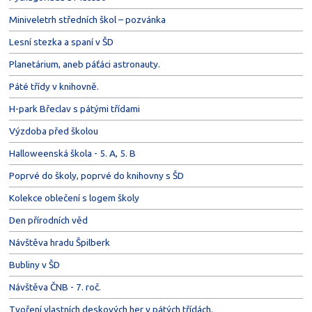
Miniveletrh středních škol – pozvánka
Lesní stezka a spaní v ŠD
Planetárium, aneb páťáci astronauty.
Páté třídy v knihovně.
H-park Břeclav s pátými třídami
Výzdoba před školou
Halloweenská škola - 5. A, 5. B
Poprvé do školy, poprvé do knihovny s ŠD
Kolekce oblečení s logem školy
Den přírodních věd
Návštěva hradu Špilberk
Bubliny v ŠD
Návštěva ČNB - 7. roč.
Tvoření vlastních deskových her v pátých třídách.