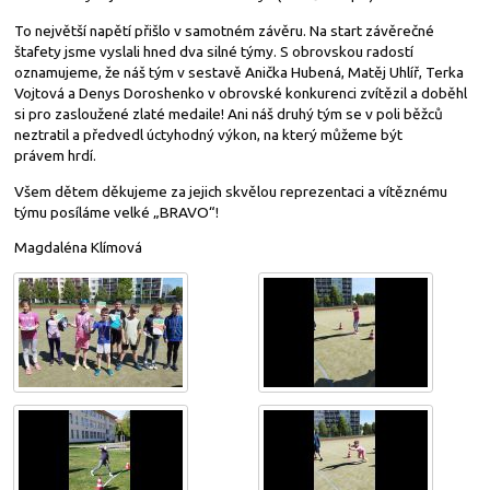
To největší napětí přišlo v samotném závěru. Na start závěrečné
štafety jsme vyslali hned dva silné týmy. S obrovskou radostí
oznamujeme, že náš tým v sestavě Anička Hubená, Matěj Uhlíř, Terka
Vojtová a Denys Doroshenko v obrovské konkurenci zvítězil a doběhl
si pro zasloužené zlaté medaile! Ani náš druhý tým se v poli běžců
neztratil a předvedl úctyhodný výkon, na který můžeme být
právem hrdí.
Všem dětem děkujeme za jejich skvělou reprezentaci a vítěznému
týmu posíláme velké „BRAVO“!
Magdaléna Klímová