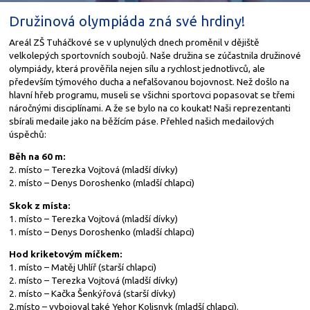
Družinová olympiáda zná své hrdiny!
Areál ZŠ Tuháčkové se v uplynulých dnech proměnil v dějiště
velkolepých sportovních soubojů. Naše družina se zúčastnila družinové
olympiády, která prověřila nejen sílu a rychlost jednotlivců, ale
především týmového ducha a nefalšovanou bojovnost. Než došlo na
hlavní hřeb programu, museli se všichni sportovci popasovat se třemi
náročnými disciplínami. A že se bylo na co koukat! Naši reprezentanti
sbírali medaile jako na běžícím páse. Přehled našich medailových
úspěchů:
Běh na 60 m:
2. místo – Terezka Vojtová (mladší dívky)
2. místo – Denys Doroshenko (mladší chlapci)
Skok z místa:
1. místo – Terezka Vojtová (mladší dívky)
1. místo – Denys Doroshenko (mladší chlapci)
Hod kriketovým míčkem:
1. místo – Matěj Uhlíř (starší chlapci)
2. místo – Terezka Vojtová (mladší dívky)
2. místo – Kačka Šenkýřová (starší dívky)
2.místo – vybojoval také Yehor Kolisnyk (mladší chlapci).