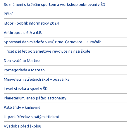
Seznámení s králičím sportem a workshop bubnování v ŠD
Přání
iBobr - bobřík informatiky 2024
Anthropos s 6.A a 6.B
Sportovní den mládeže v MČ Brno-Černovice – 2. ročník
Třicet pět let od Sametové revoluce na naší škole
Den svatého Martina
Pythagoriáda a Mateso
Miniveletrh středních škol – pozvánka
Lesní stezka a spaní v ŠD
Planetárium, aneb páťáci astronauty.
Páté třídy v knihovně.
H-park Břeclav s pátými třídami
Výzdoba před školou