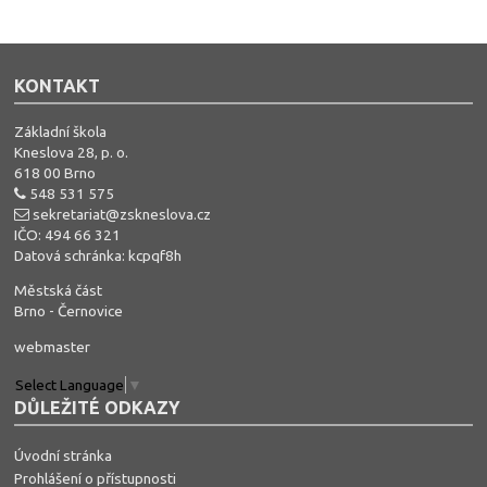
KONTAKT
Základní škola
Kneslova 28, p. o.
618 00 Brno
548 531 575
sekretariat@zskneslova.cz
IČO: 494 66 321
Datová schránka: kcpqf8h
Městská část
Brno - Černovice
webmaster
Select Language
▼
DŮLEŽITÉ ODKAZY
Úvodní stránka
Prohlášení o přístupnosti