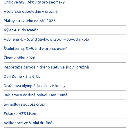
Únikové hry - Aktivity pro sedmáky
Včelařské odpoledne v družině
Platby stravného na září 2026
Výlet 4. B do Ivančic
Vybíjená 4. – 5. tříd (dívky, chlapci) – obvodní kolo
Školní turnaj 5.–9. tříd v přehazované
Život v běhu 2026
Reportáž z čarodějnického sletu ve školní družině
Den Země - 5. a 6. tř.
Družinová olympiáda zná své hrdiny!
Jak jsme v družině oslavili Den Země
Švihadlová soutěž družin
Exkurze HZS Líšeň
Velikonoce ve školní družině