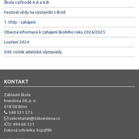
Škola v přírodě 6.A a 6.B
Festival vědy na výstavišti v Brně
1. třídy - zahájení
Obecná informace k zahájení školního roku 2024/2025
Loučení 2024
XXII. ročník atletické olympiády
KONTAKT
Základní škola
Kneslova 28, p. o.
618 00 Brno
548 531 575
sekretariat@zskneslova.cz
IČO: 494 66 321
Datová schránka: kcpqf8h