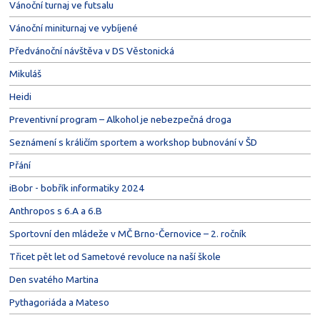
Vánoční turnaj ve futsalu
Vánoční miniturnaj ve vybíjené
Předvánoční návštěva v DS Věstonická
Mikuláš
Heidi
Preventivní program – Alkohol je nebezpečná droga
Seznámení s králičím sportem a workshop bubnování v ŠD
Přání
iBobr - bobřík informatiky 2024
Anthropos s 6.A a 6.B
Sportovní den mládeže v MČ Brno-Černovice – 2. ročník
Třicet pět let od Sametové revoluce na naší škole
Den svatého Martina
Pythagoriáda a Mateso