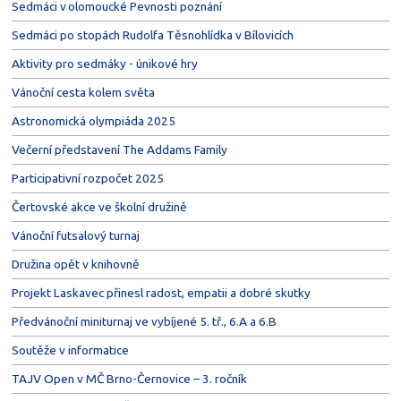
Sedmáci v olomoucké Pevnosti poznání
Sedmáci po stopách Rudolfa Těsnohlídka v Bílovicích
Aktivity pro sedmáky - únikové hry
Vánoční cesta kolem světa
Astronomická olympiáda 2025
Večerní představení The Addams Family
Participativní rozpočet 2025
Čertovské akce ve školní družině
Vánoční futsalový turnaj
Družina opět v knihovně
Projekt Laskavec přinesl radost, empatii a dobré skutky
Předvánoční miniturnaj ve vybíjené 5. tř., 6.A a 6.B
Soutěže v informatice
TAJV Open v MČ Brno-Černovice – 3. ročník