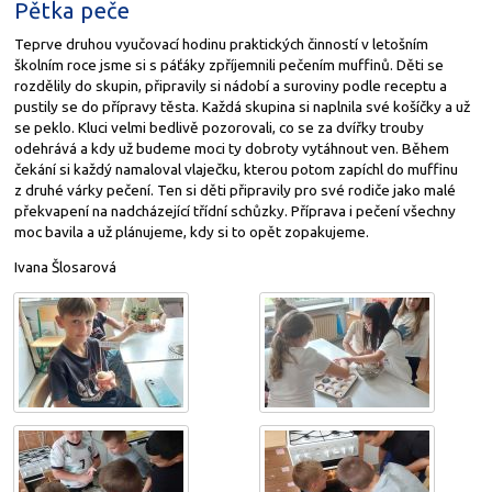
Pětka peče
Teprve druhou vyučovací hodinu praktických činností v letošním
školním roce jsme si s páťáky zpříjemnili pečením muffinů. Děti se
rozdělily do skupin, připravily si nádobí a suroviny podle receptu a
pustily se do přípravy těsta. Každá skupina si naplnila své košíčky a už
se peklo. Kluci velmi bedlivě pozorovali, co se za dvířky trouby
odehrává a kdy už budeme moci ty dobroty vytáhnout ven. Během
čekání si každý namaloval vlaječku, kterou potom zapíchl do muffinu
z druhé várky pečení. Ten si děti připravily pro své rodiče jako malé
překvapení na nadcházející třídní schůzky. Příprava i pečení všechny
moc bavila a už plánujeme, kdy si to opět zopakujeme.
Ivana Šlosarová