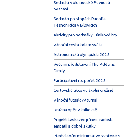
Sedmáci v olomoucké Pevnosti
poznání
Sedmáci po stopách Rudolfa
Těsnohlídka v Bílovicích
Aktivity pro sedmáky - únikové hry
Vánoční cesta kolem světa
Astronomická olympiáda 2025
Večerní představení The Addams
Family
Participativní rozpočet 2025
Čertovské akce ve školní družině
Vánoční futsalový turnaj
Družina opět v knihovně
Projekt Laskavec přinesl radost,
empatii a dobré skutky
Předvánoční miniturnaj ve vybíjené 5.