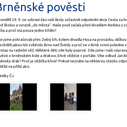
Brněnské pověsti
ondělí 29. 9. se vybraní žáci naší školy zúčastnili odpolední akce Cesta za
d školou a vyrazili „do města“. Naše pouť začala před divadlem Reduta u so
cha a proč má pouze jedno křídlo?
e jsme pokračovali přes Zelný trh, kolem divadla Husa na provázku, uličko
věděli jakou lstí zvítězilo Brno nad Švédy a proč se v Brně zvoní poledne v
ýstup na radniční věž. Některé děti zde byly poprvé. Zde jsme i naši výpravu
ěsti o brněnském kole a drakovi, křivé věžičce v portále. Víte odkud Jan Bir
něnský drak? Proč je věžička křivá? Pokud neznáte na některou otázku odp
těšit na příští akci.
telky ČJ.