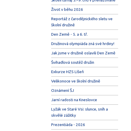
Život v běhu 2026
Reportáž z čarodějnického sletu ve
školní družině
Den Země - 5. a 6. tř.
Družinová olympiáda zná své hrdiny!
Jak jsme v družině oslavili Den Země
Švihadlová soutěž družin
Exkurze HZS Líšeň
Velikonoce ve školní družině
Oznámení ŠJ
Jarní radosti na Kneslovce
Lyžák ve Staré Vsi: slunce, sníh a
skvělé zážitky
Prezentiáda - 2026