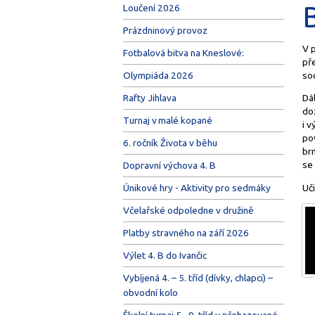
Loučení 2026
Prázdninový provoz
V p
Fotbalová bitva na Kneslové:
pře
so
Olympiáda 2026
Rafty Jihlava
Dál
doz
Turnaj v malé kopané
i v
pov
6. ročník Života v běhu
br
se 
Dopravní výchova 4. B
Uči
Únikové hry - Aktivity pro sedmáky
Včelařské odpoledne v družině
Platby stravného na září 2026
Výlet 4. B do Ivančic
Vybíjená 4. – 5. tříd (dívky, chlapci) –
obvodní kolo
Školní turnaj 5.–9. tříd v přehazované