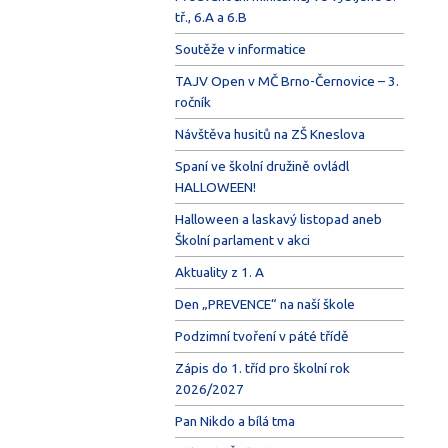
tř., 6.A a 6.B
Soutěže v informatice
TAJV Open v MČ Brno-Černovice – 3.
ročník
Návštěva husitů na ZŠ Kneslova
Spaní ve školní družině ovládl
HALLOWEEN!
Halloween a laskavý listopad aneb
Školní parlament v akci
Aktuality z 1. A
Den „PREVENCE“ na naší škole
Podzimní tvoření v páté třídě
Zápis do 1. tříd pro školní rok
2026/2027
Pan Nikdo a bílá tma