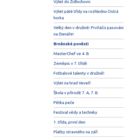
Výlet do Židlochovic
Výlet páté třídy na rozhlednu Ostrá
horka
Velký den v družině: Prvňáčci pasováni
na čtenáře!
Brněnské pověsti
MasterChef ve 4. B
Zeměpis v 7. třídě
Fotbalové talenty v družině!
Výlet na hrad Veveří
Škola v přírodě 7. A, 7. B
Pětka peče
Festival vědy a techniky
1. třída, první den
Platby stravného na září