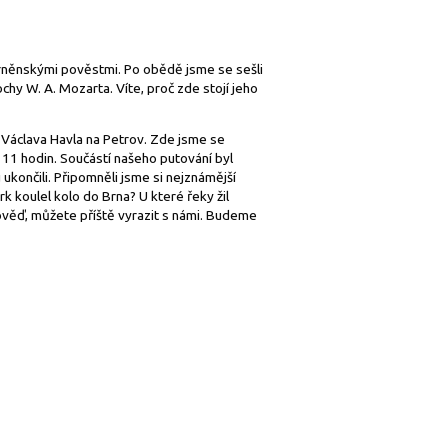
 brněnskými pověstmi. Po obědě jsme se sešli
chy W. A. Mozarta. Víte, proč zde stojí jeho
u Václava Havla na Petrov. Zde jsme se
 11 hodin. Součástí našeho putování byl
 ukončili. Připomněli jsme si nejznámější
k koulel kolo do Brna? U které řeky žil
ověď, můžete příště vyrazit s námi. Budeme