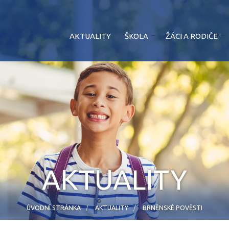
AKTUALITY
ŠKOLA
ŽÁCI A RODIČE
AKTUALITY
ÚVODNÍ STRÁNKA
AKTUALITY
BRNĚNSKÉ POVĚSTI