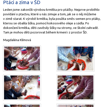
Ptáci a zima v ŠD
Leden jsme zakončili výrobou krmítka pro ptáčky. Nejprve proběhlo
povídání o ptactvu, které u nás zimuje a tom, jak se o něj můžeme
v zimě starat. K výrobě krmítka, byla použita směs semen pro ptáky,
kterou se obalila šiška, pomocí kokosového oleje a sádla. Po
dokončení krmítka, děti zavěsily šišky na stromy, ve školní zahradě.
Tam je mohou děti pozorovat během krmení i z prostor ŠD.
Magdaléna Klímová