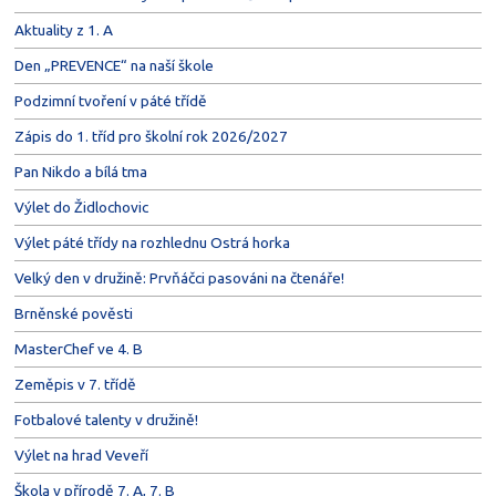
Aktuality z 1. A
Den „PREVENCE“ na naší škole
Podzimní tvoření v páté třídě
Zápis do 1. tříd pro školní rok 2026/2027
Pan Nikdo a bílá tma
Výlet do Židlochovic
Výlet páté třídy na rozhlednu Ostrá horka
Velký den v družině: Prvňáčci pasováni na čtenáře!
Brněnské pověsti
MasterChef ve 4. B
Zeměpis v 7. třídě
Fotbalové talenty v družině!
Výlet na hrad Veveří
Škola v přírodě 7. A, 7. B