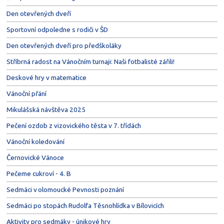
Den otevřených dveří
Sportovní odpoledne s rodiči v ŠD
Den otevřených dveří pro předškoláky
Stříbrná radost na Vánočním turnaji: Naši fotbalisté zářili!
Deskové hry v matematice
Vánoční přání
Mikulášská návštěva 2025
Pečení ozdob z vizovického těsta v 7. třídách
Vánoční koledování
Černovické Vánoce
Pečeme cukroví - 4. B
Sedmáci v olomoucké Pevnosti poznání
Sedmáci po stopách Rudolfa Těsnohlídka v Bílovicích
Aktivity pro sedmáky - únikové hry