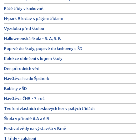
Páté třídy v knihovně.
H-park Břeclav s pátými třídami
Výzdoba před školou
Halloweenská škola - 5. A, 5. B
Poprvé do školy, poprvé do knihovny s ŠD
Kolekce oblečení s logem školy
Den přírodních věd
Návštěva hradu Špilberk
Bubliny v ŠD
Návštěva ČNB - 7. roč.
Tvoření vlastních deskových her v pátých třídách.
Škola v přírodě 6.A a 6.B
Festival vědy na výstavišti v Brně
1. třídy - zahájení