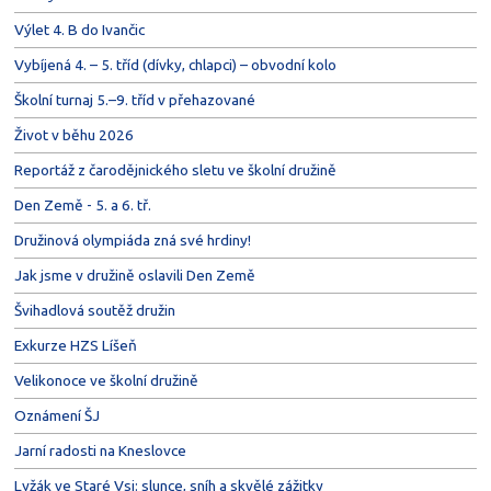
Výlet 4. B do Ivančic
Vybíjená 4. – 5. tříd (dívky, chlapci) – obvodní kolo
Školní turnaj 5.–9. tříd v přehazované
Život v běhu 2026
Reportáž z čarodějnického sletu ve školní družině
Den Země - 5. a 6. tř.
Družinová olympiáda zná své hrdiny!
Jak jsme v družině oslavili Den Země
Švihadlová soutěž družin
Exkurze HZS Líšeň
Velikonoce ve školní družině
Oznámení ŠJ
Jarní radosti na Kneslovce
Lyžák ve Staré Vsi: slunce, sníh a skvělé zážitky