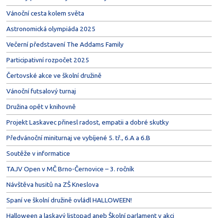
Vánoční cesta kolem světa
Astronomická olympiáda 2025
Večerní představení The Addams Family
Participativní rozpočet 2025
Čertovské akce ve školní družině
Vánoční futsalový turnaj
Družina opět v knihovně
Projekt Laskavec přinesl radost, empatii a dobré skutky
Předvánoční miniturnaj ve vybíjené 5. tř., 6.A a 6.B
Soutěže v informatice
TAJV Open v MČ Brno-Černovice – 3. ročník
Návštěva husitů na ZŠ Kneslova
Spaní ve školní družině ovládl HALLOWEEN!
Halloween a laskavý listopad aneb Školní parlament v akci