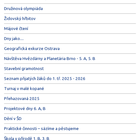
Družinová olympiáda
Židovský hřbitov
Májové čtení
Dny jako....
Geografická exkurze Ostrava
Návštěva Hvězdárny a Planetária Brno - 5. A, 5. B
Stavební gramotnost
Seznam přijatých žáků do 1. tř. 2025 - 2026
Turnaj v malé kopané
Přehazovaná 2025
Projektové dny 6. A, B
Dění v ŠD
Praktické činnosti – sázíme a pěstujeme
Škola v přírodě 1. B, 3. B