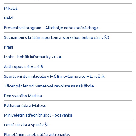
Mikuláš
Heidi
Preventivní program – Alkohol je nebezpečná droga
Seznámení s králičím sportem a workshop bubnování v ŠD
Přání
iBobr - bobřík informatiky 2024
Anthropos s 6.A a 6.B
Sportovní den mládeže v MČ Brno-Černovice – 2. ročník
Třicet pět let od Sametové revoluce na naší škole
Den svatého Martina
Pythagoriáda a Mateso
Miniveletrh středních škol – pozvánka
Lesní stezka a spaní v ŠD
Planetárium, aneb páťáci astronauty.